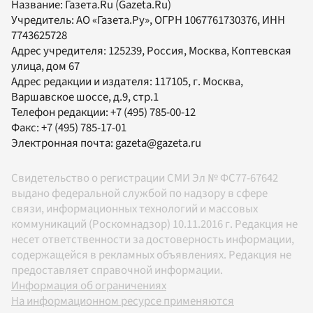
Название:
Газета.Ru
(Gazeta.Ru)
Учредитель:
АО «Газета.Ру»
, ОГРН 1067761730376, ИНН
7743625728
Адрес учредителя: 125239, Россия, Москва, Коптевская
улица, дом 67
Адрес редакции и издателя:
117105
, г.
Москва
,
Варшавское шоссе, д.9, стр.1
Телефон редакции:
+7 (495) 785-00-12
Факс:
+7 (495) 785-17-01
Электронная почта:
gazeta@gazeta.ru
Свидетельство о регистрации СМИ Эл № ФС77-67642
выдано федеральной службой по надзору в сфере
связи, информационных технологий и массовых
коммуникаций (Роскомнадзор) 10.11.2016 г. Редакция не
несет ответственности за достоверность информации,
содержащейся в рекламных объявлениях. Редакция не
предоставляет справочной информации.
Информация об ограничениях
На информационном ресурсе применяются