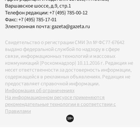
Варшавское шоссе, д.9, стр.1
Телефон редакции:
+7 (495) 785-00-12
Факс:
+7 (495) 785-17-01
Электронная почта:
gazeta@gazeta.ru
Свидетельство о регистрации СМИ Эл № ФС77-67642
выдано федеральной службой по надзору в сфере
связи, информационных технологий и массовых
коммуникаций (Роскомнадзор) 10.11.2016 г. Редакция не
несет ответственности за достоверность информации,
содержащейся в рекламных объявлениях. Редакция не
предоставляет справочной информации.
Информация об ограничениях
На информационном ресурсе применяются
рекомендательные технологии в соответствии с
Правилами
18+