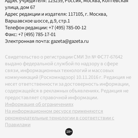
Адрес учредителя: 125239, Россия, Москва, Коптевская
улица, дом 67
Адрес редакции и издателя:
117105
, г.
Москва
,
Варшавское шоссе, д.9, стр.1
Телефон редакции:
+7 (495) 785-00-12
Факс:
+7 (495) 785-17-01
Электронная почта:
gazeta@gazeta.ru
Свидетельство о регистрации СМИ Эл № ФС77-67642
выдано федеральной службой по надзору в сфере
связи, информационных технологий и массовых
коммуникаций (Роскомнадзор) 10.11.2016 г. Редакция не
несет ответственности за достоверность информации,
содержащейся в рекламных объявлениях. Редакция не
предоставляет справочной информации.
Информация об ограничениях
На информационном ресурсе применяются
рекомендательные технологии в соответствии с
Правилами
18+