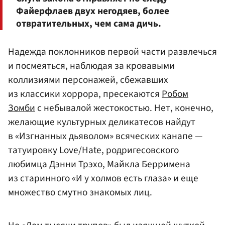
Файерфлаев двух негодяев, более
отвратительных, чем сама дичь.
Надежда поклонников первой части развлечься
и посмеяться, наблюдая за кровавыми
коллизиями персонажей, сбежавших
из классики хоррора, пресекаются
Робом
Зомби
с небывалой жестокостью. Нет, конечно,
желающие культурных деликатесов найдут
в «Изгнанных дьяволом» всяческих канапе —
татуировку Love/Hate, родригесовского
любимца
Дэнни Трэхо
, Майкла Берримена
из старинного «И у холмов есть глаза» и еще
множество смутно знакомых лиц.