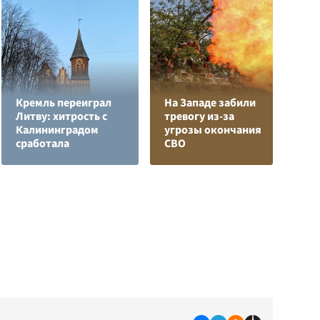
Кремль переиграл
На Западе забили
Л
Литву: хитрость с
тревогу из-за
з
Калининградом
угрозы окончания
в
сработала
СВО
р