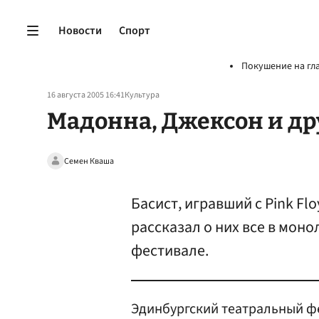
Новости
Спорт
Покушение на гл
16 августа 2005 16:41
Культура
Мадонна, Джексон и д
Семен Кваша
Басист, игравший с Pink F
рассказал о них все в мон
фестивале.
Эдинбургский театральный ф