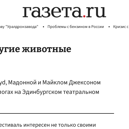
аву "Уралдронзавода"
Проблемы с бензином в России
Кризис с
ругие животные
loyd, Мадонной и Майклом Джексоном
ологах на Эдинбургском театральном
естиваль интересен не только своими