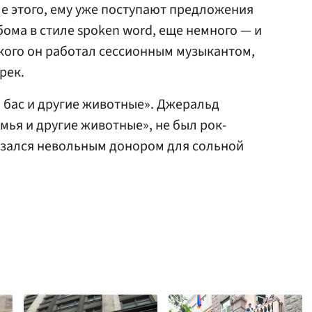
ле этого, ему уже поступают предложения
бома в стиле spoken word, еще немного — и
 у кого он работал сессионным музыкантом,
рек.
й бас и другие животные». Джеральд
мья и другие животные», не был рок-
азался невольным донором для сольной