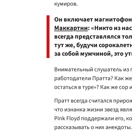
кумиров.
Он включает магнитофон
Маккартни
: «Никто из на
всегда представлялся тол
тут же, будучи сорокале
за собой мужчиной, это у
Внимательный слушатель из п
работодатели Пратта? Как же 
остаться в туре»? Как же сор 
Пратт всегда считался приро
что изнанка жизни звезд явля
Pink Floyd поддержали его, к
рассказывать о них анекдоты