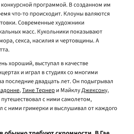
 конкурсной программой. В созданном им
емя что-то происходит. Клоуны валяются
стовки. Современные художники
кальных масс. Кукольники показывают
мора, секса, насилия и чертовщины. А
тта.
ень хороший, выступал в качестве
цертах и играл в студиях со многими
а последние двадцать лет. Он подыгрывал
адонне
,
Тине Тернер
и Майклу
Джексон
у,
н путешествовал с ними самолетом,
л с ними гримерки и выслушивал от каждого
в обычно требуют скромности. В Гае