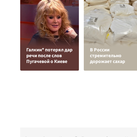
Галкин* потерял дар
В России
речи после слов
стремительно
Пугачевой о Киеве
дорожает сахар