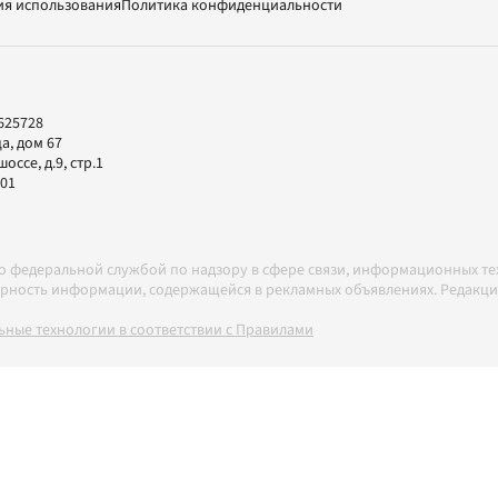
ия использования
Политика конфиденциальности
625728
а, дом 67
ссе, д.9, стр.1
-01
но федеральной службой по надзору в сфере связи, информационных т
товерность информации, содержащейся в рекламных объявлениях. Редак
ные технологии в соответствии с Правилами