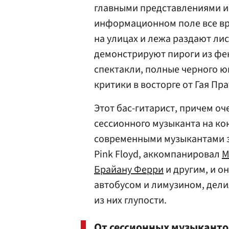
главными представлениями и
информационном поле все вр
на улицах и лежа раздают ли
демонстрируют пироги из фе
спектакли, полные черного ю
критики в восторге от Гая Пра
Этот бас-гитарист, причем оч
сессионного музыканта на кон
современными музыкантами з
Pink Floyd, аккомпанировал
М
Брайану Ферри
и другим, и о
автобусом и лимузином, дели
из них глупости.
От сессионных музыканто