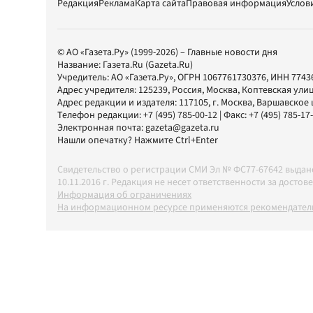
Редакция
Реклама
Карта сайта
Правовая информация
Услов
© АО «Газета.Ру» (1999-2026) – Главные новости дня
Название:
Газета.Ru
(Gazeta.Ru)
Учредитель:
АО «Газета.Ру»
, ОГРН 1067761730376, ИНН 7743
Адрес учредителя: 125239, Россия, Москва, Коптевская улиц
Адрес редакции и издателя:
117105
, г.
Москва
,
Варшавское шо
Телефон редакции:
+7 (495) 785-00-12
| Факс:
+7 (495) 785-17
Электронная почта:
gazeta@gazeta.ru
Нашли опечатку? Нажмите Ctrl+Enter
Свидетельство о регистрации СМИ Эл № ФС77-67642 выда
10.11.2016 г. Редакция не несет ответственности за дос
Информация об ограничениях
На информационном ресурсе применяются рекомендатель