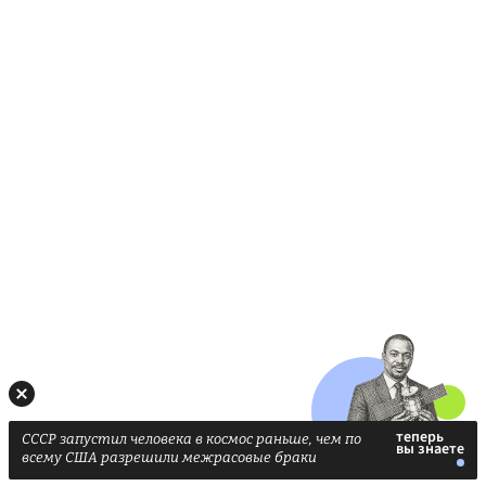
СССР запустил человека в космос раньше, чем по
всему США разрешили межрасовые браки