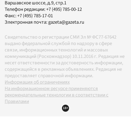
Варшавское шоссе, д.9, стр.1
Телефон редакции:
+7 (495) 785-00-12
Факс:
+7 (495) 785-17-01
Электронная почта:
gazeta@gazeta.ru
Свидетельство о регистрации СМИ Эл № ФС77-67642
выдано федеральной службой по надзору в сфере
связи, информационных технологий и массовых
коммуникаций (Роскомнадзор) 10.11.2016 г. Редакция не
несет ответственности за достоверность информации,
содержащейся в рекламных объявлениях. Редакция не
предоставляет справочной информации.
Информация об ограничениях
На информационном ресурсе применяются
рекомендательные технологии в соответствии с
Правилами
18+