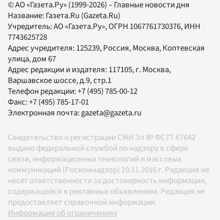
© АО «Газета.Ру» (1999-2026) – Главные новости дня
Название:
Газета.Ru
(Gazeta.Ru)
Учредитель:
АО «Газета.Ру»
, ОГРН 1067761730376, ИНН
7743625728
Адрес учредителя: 125239, Россия, Москва, Коптевская
улица, дом 67
Адрес редакции и издателя:
117105
, г.
Москва
,
Варшавское шоссе, д.9, стр.1
Телефон редакции:
+7 (495) 785-00-12
Факс:
+7 (495) 785-17-01
Электронная почта:
gazeta@gazeta.ru
Свидетельство о регистрации СМИ Эл № ФС77-67642
выдано федеральной службой по надзору в сфере
связи, информационных технологий и массовых
коммуникаций (Роскомнадзор) 10.11.2016 г. Редакция не
несет ответственности за достоверность информации,
содержащейся в рекламных объявлениях. Редакция не
предоставляет справочной информации.
Информация об ограничениях