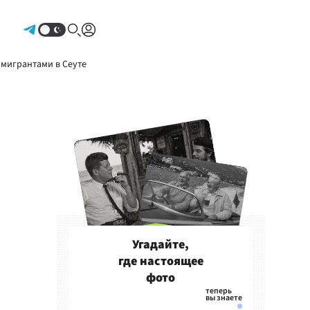
Авторизоваться
 мигрантами в Сеуте
Угадайте,
где настоящее
фото