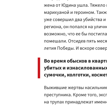
жена от Юдина ушла. Тяжело 
марихуаной и героином. Также
уже совершил два убийства и
региона, он попался на ули
возможно, что ее бы постигл
помешали. Отсидев пять меся
летия Победы. И вскоре сове
Во время обысков в квар
убитых и изнасилованных
сумочки, колготки, косме
Выжившие жертвы насильника
преступника. Кроме того, экс
на трупах принадлежат имен