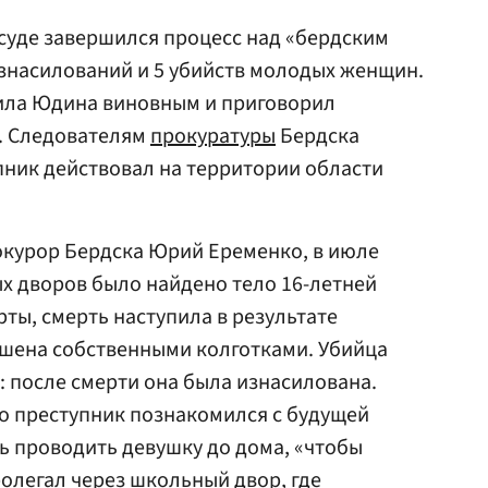
суде завершился процесс над «бердским
знасилований и 5 убийств молодых женщин.
аила Юдина виновным и приговорил
. Следователям
прокуратуры
Бердска
упник действовал на территории области
рокурор Бердска Юрий Еременко, в июле
ых дворов было найдено тело 16-летней
ты, смерть наступила в результате
ушена собственными колготками. Убийца
: после смерти она была изнасилована.
о преступник познакомился с будущей
ь проводить девушку до дома, «чтобы
ролегал через школьный двор, где