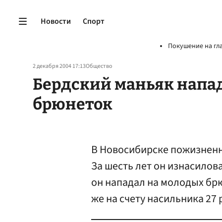
Новости
Спорт
Покушение на гл
2 декабря 2004 17:13
Общество
Бердский маньяк напа
брюнеток
В Новосибирске пожизненн
За шесть лет он изнасилова
он нападал на молодых бр
же на счету насильника 27