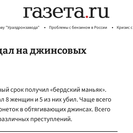
аву "Уралдронзавода"
Проблемы с бензином в России
Кризис с
дал на джинсовых
ый срок получил «бердский маньяк».
л 8 женщин и 5 из них убил. Чаще всего
юнеток в обтягивающих джинсах. Всего
 различных преступлений.