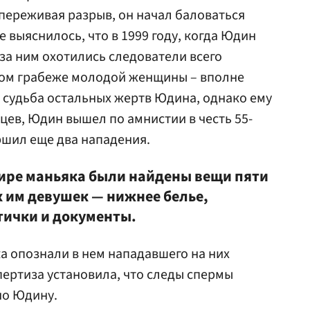
переживая разрыв, он начал баловаться
 выяснилось, что в 1999 году, когда Юдин
 за ним охотились следователи всего
чном грабеже молодой женщины – вполне
а судьба остальных жертв Юдина, однако ему
цев, Юдин вышел по амнистии в честь 55-
ршил еще два нападения.
тире маньяка были найдены вещи пяти
 им девушек — нижнее белье,
тички и документы.
 опознали в нем нападавшего на них
пертиза установила, что следы спермы
но Юдину.