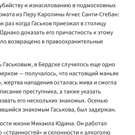
 убийству и изнасилованию в подмосковных
омата из Перу Каролины Агнес Санти-Стебан:
ак раз когда Гаськов приезжал в столицу
 Однако доказать его причастность к этому
дело возвращено в правоохранительные
 Гаськовым, в Бердске случилось еще одно
черком — получалось, что настоящий маньяк
ю, жертва нападения осталась жива и смогла
писание преступника, а также указать
назвать его нескольких знакомых. Осенью
авшийся знакомым Гаськова, был задержан.
ости жизни Михаила Юдина. Он работал
го «странностей» и склонности к алкоголю