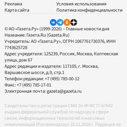
Реклама
Условия использования
Карта сайта
Политика конфиденциальности
© АО «Газета.Ру» (1999-2026) – Главные новости дня
Название:
Газета.Ru
(Gazeta.Ru)
Учредитель:
АО «Газета.Ру»
, ОГРН 1067761730376, ИНН
7743625728
Адрес учредителя: 125239, Россия, Москва, Коптевская
улица, дом 67
Адрес редакции и издателя:
117105
, г.
Москва
,
Варшавское шоссе, д.9, стр.1
Телефон редакции:
+7 (495) 785-00-12
Факс:
+7 (495) 785-17-01
Электронная почта:
gazeta@gazeta.ru
Свидетельство о регистрации СМИ Эл № ФС77-67642
выдано федеральной службой по надзору в сфере
связи, информационных технологий и массовых
коммуникаций (Роскомнадзор) 10.11.2016 г. Редакция не