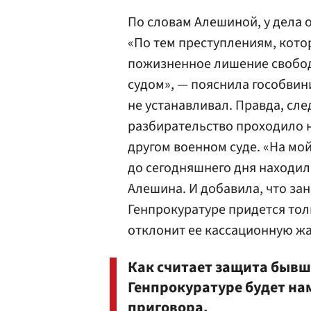
По словам Алешиной, у дела о
«По тем преступлениям, кот
пожизненное лишение свобод
судом», — пояснила гособвини
не устанавливал. Правда, сле
разбирательство проходило н
другом военном суде. «На мо
до сегодняшнего дня находил
Алешина. И добавила, что за
Генпрокуратуре придется толь
отклонит ее кассационную ж
Как считает защита бывш
Генпрокуратуре будет на
приговора.