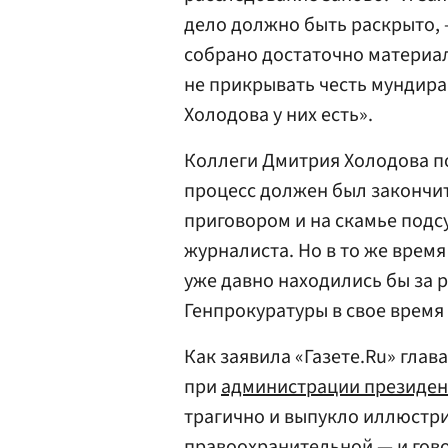
дело должно быть раскрыто, 
собрано достаточно материало
не прикрывать честь мундира
Холодова у них есть».
Коллеги Дмитрия Холодова по
процесс должен был закончи
приговором и на скамье подс
журналиста. Но в то же время
уже давно находились бы за 
Генпрокуратуры в свое время
Как заявила «Газете.Ru» глав
при
администрации президен
трагично и выпукло иллюстри
правоохранительной — и гово