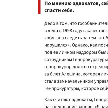
По мнению адвокатов, се
спасти себя.
Дело в том, что гособвините
в дело в 1998 году в качеств
«обязана следить за тем, что
нарушался». Однако, как посч
под ее личном надзором был
сотрудникам Генпрокуратуры 
генпрокурор должен отреагир
за 6 лет Алешина, которая л
стала замначальником управ
Генпрокуратуры, которое сей
Как считают адвокаты, Генпр
расследование заново. «Я зая