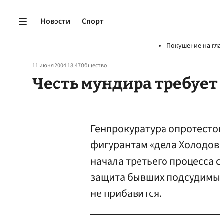
Новости
Спорт
Покушение на гл
11 июня 2004 18:47
Общество
Честь мундира требует
Генпрокуратура опротесто
фигурантам «дела Холодова
начала третьего процесса с
защита бывших подсудимых,
не прибавится.