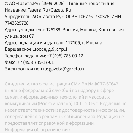
© АО «Газета.Ру» (1999-2026) – Главные новости дня
Название:
Газета.Ru
(Gazeta.Ru)
Учредитель:
АО «Газета.Ру»
, ОГРН 1067761730376, ИНН
7743625728
Адрес учредителя: 125239, Россия, Москва, Коптевская
улица, дом 67
Адрес редакции и издателя:
117105
, г.
Москва
,
Варшавское шоссе, д.9, стр.1
Телефон редакции:
+7 (495) 785-00-12
Факс:
+7 (495) 785-17-01
Электронная почта:
gazeta@gazeta.ru
Свидетельство о регистрации СМИ Эл № ФС77-67642
выдано федеральной службой по надзору в сфере
связи, информационных технологий и массовых
коммуникаций (Роскомнадзор) 10.11.2016 г. Редакция не
несет ответственности за достоверность информации,
содержащейся в рекламных объявлениях. Редакция не
предоставляет справочной информации.
Информация об ограничениях