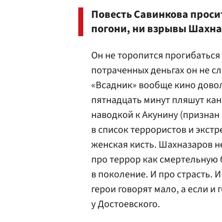
Повесть Савинкова проситс
погони, ни взрывы Шахна
Он не торопится прогибаться 
потраченных деньгах он не с
«Всадник» вообще кино довол
пятнадцать минут пляшут кан
наводкой к Акунину (признан
в список террористов и экстр
женская кисть. Шахназаров н
про террор как смертельную
в поколение. И про страсть. И
герои говорят мало, а если и
у Достоевского.