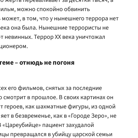
о жертв переваливает за десятки тысяч, а
фильм, можно спокойно обвинить
 может, в том, что у нынешнего террора нет
 века она была. Нынешние террористы не
т невинных. Террор ХХ века уничтожал
кционером.
теме – отнюдь не погоня
сех его фильмов, снятых за последние
о смотрит в прошлое. В своих картинах он
т героев, как шахматные фигуры, из одной
яет в безвременье, как в «Городе Зеро», не
В «Цареубийце» пациент захудалой
цы превращался в убийцу царской семьи