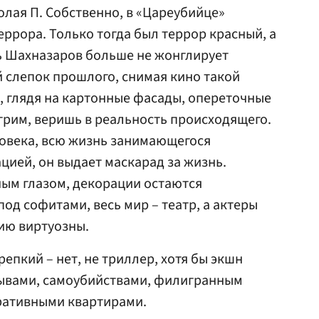
колая П. Собственно, в «Цареубийце»
еррора. Только тогда был террор красный, а
ь Шахназаров больше не жонглирует
 слепок прошлого, снимая кино такой
, глядя на картонные фасады, опереточные
рим, веришь в реальность происходящего.
ловека, всю жизнь занимающегося
цией, он выдает маскарад за жизнь.
ым глазом, декорации остаются
од софитами, весь мир – театр, а актеры
ию виртуозны.
епкий – нет, не триллер, хотя бы экшн
рывами, самоубийствами, филигранным
ративными квартирами.