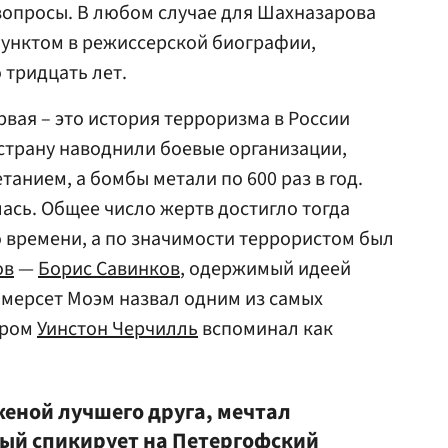
вопросы. В любом случае для Шахназарова
пунктом в режиссерской биографии,
 тридцать лет.
рвая – это история терроризма в России
 страну наводнили боевые организации,
анием, а бомбы метали по 600 раз в год.
ась. Общее число жертв достигло тогда
о времени, а по значимости террористом был
ов
—
Борис Савинков
, одержимый идеей
омерсет Моэм назвал одним из самых
ором
Уинстон Черчилль
вспоминал как
женой лучшего друга, мечтал
рый спикирует на Петергофский