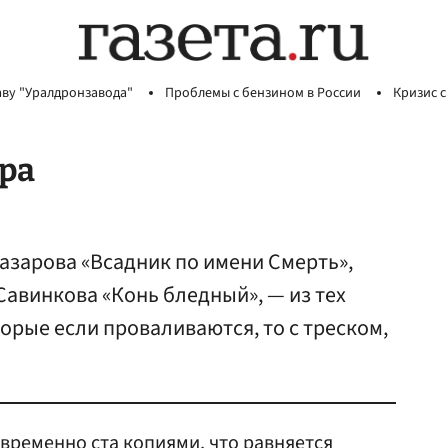
аву "Уралдронзавода"
Проблемы с бензином в России
Кризис с
ора
зарова «Всадник по имени Cмерть»,
Савинкова «Конь бледный», — из тех
орые если проваливаются, то с треском,
временно ста копиями, что равняется