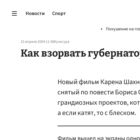
Новости
Спорт
Покушение на гл
23 апреля 2004 11:38
Культура
Как взорвать губернат
Новый фильм Карена Шахна
снятый по повести Бориса 
грандиозных проектов, кот
а если катят, то с блеском.
Фильм вышел на экраны одно