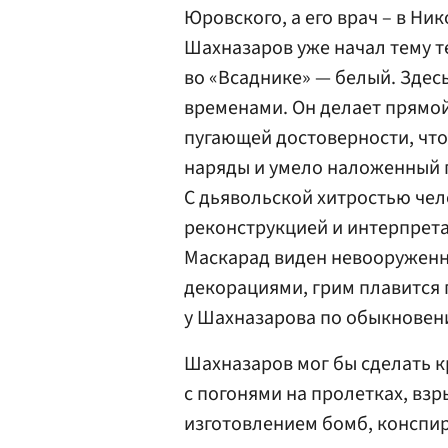
Юровского, а его врач – в Ни
Шахназаров уже начал тему т
во «Всаднике» — белый. Здес
временами. Он делает прямой
пугающей достоверности, что
наряды и умело наложенный г
С дьявольской хитростью че
реконструкцией и интерпрета
Маскарад виден невооруженн
декорациями, грим плавится п
у Шахназарова по обыкновен
Шахназаров мог бы сделать кр
с погонями на пролетках, вз
изготовлением бомб, конспи