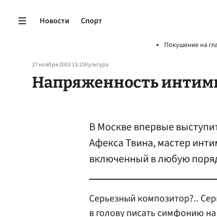
Новости
Спорт
Покушение на гл
27 ноября 2003 13:15
Культура
Напряженность интим
В Москве впервые выступит
Афекса Твина, мастер инти
включенный в любую поря
Серьезный композитор?.. Сер
в голову писать симфонию н