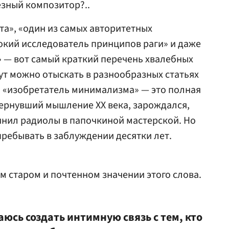
езный композитор?..
та», «один из самых авторитетных
окий исследователь принципов раги» и даже
 — вот самый краткий перечень хвалебных
нут можно отыскать в разнообразных статьях
о, «изобретатель минимализма» — это полная
евернувший мышление XX века, зарождался,
нил радиолы в папочкиной мастерской. Но
пребывать в заблуждении десятки лет.
м старом и почтенном значении этого слова.
аюсь создать интимную связь с тем, кто