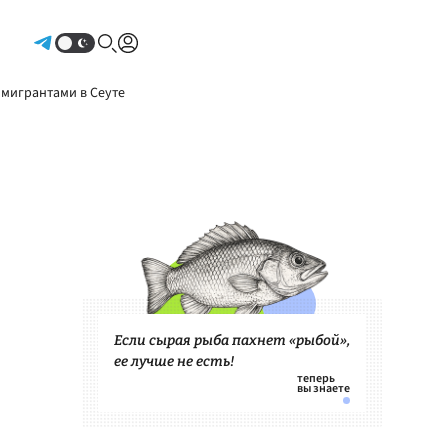
Авторизоваться
 мигрантами в Сеуте
Если сырая рыба пахнет «рыбой»,
ее лучше не есть!