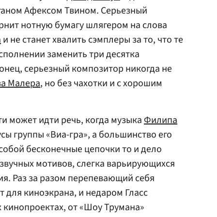
иганом Афексом Твином. Серьезный
рнит нотную бумагу шлягером на слова
а
и не станет хвалить сэмплеры за то, что те
сполнении заменить три десятка
онец, серьезный композитор никогда не
ва Малера
, но без чахотки и с хорошим
ти может идти речь, когда музыка
Филипа
сы группы «Виа-гра», а большинство его
собой бесконечные цепочки то и дело
звучных мотивов, слегка варьирующихся
ия. Раз за разом перепевающий себя
 для киноэкрана, и недаром Гласс
х кинопроектах, от «Шоу Трумана»