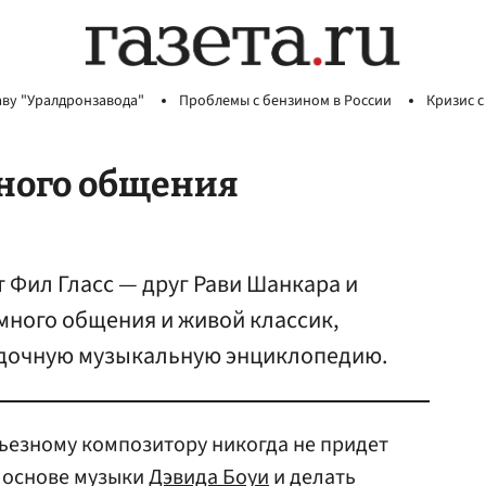
аву "Уралдронзавода"
Проблемы с бензином в России
Кризис с
ного общения
 Фил Гласс — друг Рави Шанкара и
много общения и живой классик,
дочную музыкальную энциклопедию.
ьезному композитору никогда не придет
а основе музыки
Дэвида Боуи
и делать