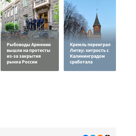
Рыбоводы Армении
Кремль переиграл
вышли на протесты
Литву: хитрость с
В
из-за закрытия
Калининградом
с
рынка России
сработала
д