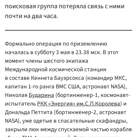
поисковая группа потеряла связь с ними
почти на два часа.
Формально операция по приземлению
началась в субботу 3 мая в 23.38 мск. В этот
момент члены шестого экипажа
Международной космической станции
в составе Кеннета Бауэрсокса (командир МКС,
капитан 1-го ранга ВМС США, астронавт NASA),
Николая
Бударина
(бортинженер-1, космонавт-
испытатель
РКК «Энергия» им.С.П.Королева
) и
Дональда Петтита (бортинженер-2, астронавт
NASA), уже одетые в спасательные скафандры,
закрыли люк между спускаемой частью корабля