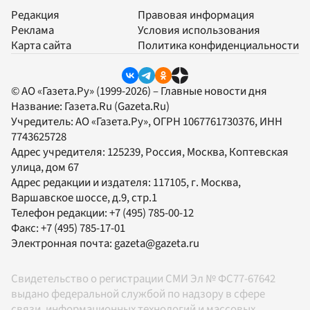
Редакция
Правовая информация
Реклама
Условия использования
Карта сайта
Политика конфиденциальности
© АО «Газета.Ру» (1999-2026) – Главные новости дня
Название:
Газета.Ru
(Gazeta.Ru)
Учредитель:
АО «Газета.Ру»
, ОГРН 1067761730376, ИНН
7743625728
Адрес учредителя: 125239, Россия, Москва, Коптевская
улица, дом 67
Адрес редакции и издателя:
117105
, г.
Москва
,
Варшавское шоссе, д.9, стр.1
Телефон редакции:
+7 (495) 785-00-12
Факс:
+7 (495) 785-17-01
Электронная почта:
gazeta@gazeta.ru
Свидетельство о регистрации СМИ Эл № ФС77-67642
выдано федеральной службой по надзору в сфере
связи, информационных технологий и массовых