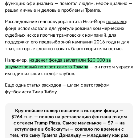
функции: официально — помогал людям, неофициально —
решал личные и деловые проблемы Трампа.
Расследование генпрокурора штата Нью-Йорк
показало
:
фонд использовали для урегулирования коммерческих
судебных исков против трамповских компаний, для
поддержки его предвыборной кампании 2016 года и для
трат, которые сложно назвать благотворительностью.
Например,
из денег фонда заплатили $20 000 за
двухметровый портрет самого Трампа
— он потом украсил
им один из своих гольф-клубов.
Еще одна статья расходов — шлем с автографом
футболиста Тима Тибоу.
Крупнейшее пожертвование в истории фонда —
$264 тыс. — пошло на реставрацию фонтана рядом
с отелем Trump Plaza. Самое маленькое — $7 — на
вступление в бойскауты — совпало по времени с
тем, что сыну Трампа Дональду — младшему как раз