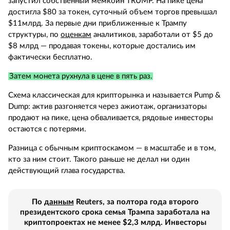
запустил собственный мемкоин TRUMP. На пике цена
достигла $80 за токен, суточный объем торгов превышал
$11млрд. За первые дни приближенные к Трампу
структуры, по
оценкам
аналитиков, заработали от $5 до
$8 млрд — продавая токены, которые достались им
фактически бесплатно.
Затем монета рухнула в цене в пять раз.
Схема классическая для крипторынка и называется Pump &
Dump: актив разгоняется через ажиотаж, организаторы
продают на пике, цена обваливается, рядовые инвесторы
остаются с потерями.
Разница с обычным криптоскамом — в масштабе и в том,
кто за ним стоит. Такого раньше не делал ни один
действующий глава государства.
По
данным
Reuters, за полтора года второго
президентского срока семья Трампа заработала на
криптопроектах не менее $2,3 млрд. Инвесторы