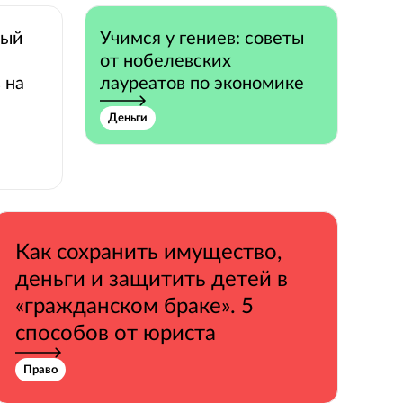
ный
Учимся у гениев: советы
от нобелевских
 на
лауреатов по экономике
Деньги
Как сохранить имущество,
деньги и защитить детей в
«гражданском браке». 5
способов от юриста
Право