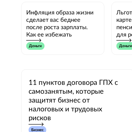
Инфляция образа жизни
Льгот
сделает вас беднее
карте
после роста зарплаты.
пенси
Как ее избежать
для р
Деньги
Деньги
11 пунктов договора ГПХ с
самозанятым, которые
защитят бизнес от
налоговых и трудовых
рисков
Бизнес