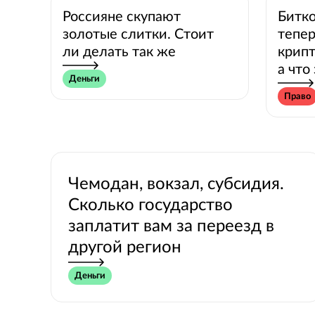
Россияне скупают
Битко
золотые слитки. Стоит
тепер
ли делать так же
крипт
а что
Деньги
Право
Чемодан, вокзал, субсидия.
Сколько государство
заплатит вам за переезд в
другой регион
Деньги