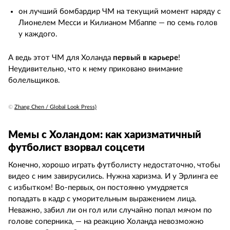
он лучший бомбардир ЧМ на текущий момент наряду с
Лионелем Месси и Килианом Мбаппе — по семь голов
у каждого.
А ведь этот ЧМ для Холанда
первый в карьере
!
Неудивительно, что к нему приковано внимание
болельщиков.
©
Zhang Chen / Global Look Press)
Мемы с Холандом: как харизматичный
футболист взорвал соцсети
Конечно, хорошо играть футболисту недостаточно, чтобы
видео с ним завирусились. Нужна харизма. И у Эрлинга ее
с избытком! Во-первых, он постоянно умудряется
попадать в кадр с уморительным выражением лица.
Неважно, забил ли он гол или случайно попал мячом по
голове соперника, — на реакцию Холанда невозможно