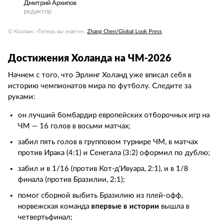
Дмитрий Архипов
редактор
© Коллаж: «Теперь вы знаете»,
Zhang Chen/Global Look Press
Достижения Холанда на ЧМ-2026
Начнем с того, что Эрлинг Холанд уже вписал себя в
историю чемпионатов мира по футболу. Следите за
руками:
он лучший бомбардир европейских отборочных игр на
ЧМ — 16 голов в восьми матчах;
забил пять голов в групповом турнире ЧМ, в матчах
против Ирака (4:1) и Сенегала (3:2) оформил по дублю;
забил и в 1/16 (против Кот-д'Ивуара, 2:1), и в 1/8
финала (против Бразилии, 2:1);
помог сборной выбить Бразилию из плей-офф,
норвежская команда
впервые в истории
вышла в
четвертьфинал;