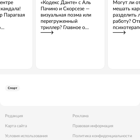
ентре
«Кодекс Данте» с Аль
Могут ли о
скандала!
Пачино и Скорсезе —
мешать карь
ор Парагвая
визуальная поэма или
разделить 
перегруженный
работу? От
о
триллер? Главное о
психотерап
премьере
Спорт
Редакция
Реклама
Карта сайта
Правовая информация
Условия использования
Политика конфиденциальности