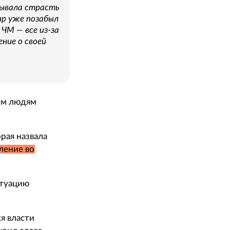
зывала страсть
ир уже позабыл
ЧМ — все из-за
ние о своей
ным людям
рая назвала
ление во
туацию
ся власти