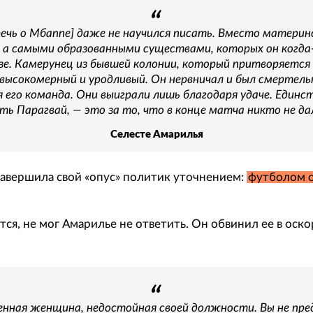
ечь о Мбаппе] даже не научился писать. Вместо материн
, а самыми образованными существами, которых он когда
е. Камерунец из бывшей колонии, который притворяется
высокомерный и уродливый. Он нервничал и был смертельн
я его команда. Они выиграли лишь благодаря удаче. Единст
ь Парагвай, — это за то, что в конце матча никто не да
Селесте Амарилья
завершила свой «опус» политик уточнением:
футболом о
тся, не мог Амарилье не ответить. Он обвинил ее в оск
енная женщина, недостойная своей должности. Вы не пр