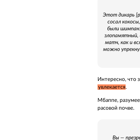
Этот дикарь [р
сосал кокосы
были шимпанз
злопамятный, 
матч, как и вс
можно упрекнут
Интересно, что 
увлекается
.
Мбаппе, разумее
расовой почве.
Вы — презр