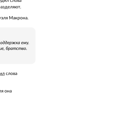
удил слова
разделяют.
эля Макрона.
поддержка ему.
ие, братство.
ил
слова
ля она