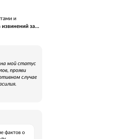
нтами и
 извинений за…
 на мой статус
ов, прояви
ротивном случае
асилия.
ие фактов о
лу.