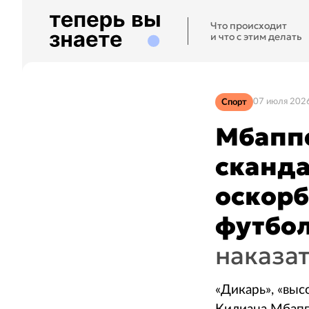
Что происходит
и что с этим делать
Спорт
07 июля 2026
Мбаппе
сканда
оскорб
футбо
наказа
«Дикарь», «вы