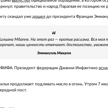
страны
выпустил
официальное обращение, в котором ос
еркнул: правительство и народ Парагвая ее позицию не 
нту скандал уже
дошел
до президента Франции Эмману
Килиана Мбаппе. На этот раз — против расизма. Вся моя 
порочат, наши ценности отвечают: достоинство, уважен
Эммануэль Макрон
 ФИФА. Президент федерации Джанни Инфантино
осуд
илья продолжает подливать масло в огонь. Утром 7 ию
ередной пост.