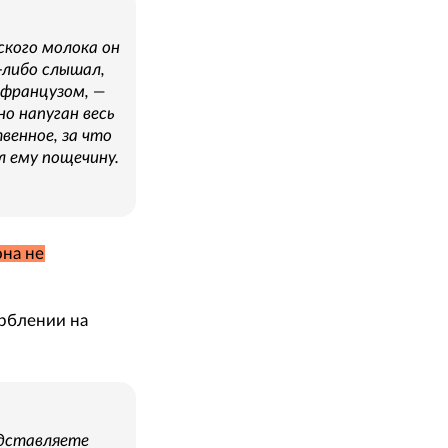
ского молока он
-либо слышал,
 французом, —
о напуган весь
венное, за что
л ему пощечину.
на не
орблении на
едставляете