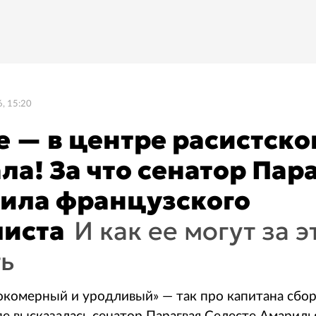
, 15:20
 — в центре расистско
ла! За что сенатор Пар
ила французского
листа
И как ее могут за э
ть
сокомерный и уродливый» — так про капитана сбо