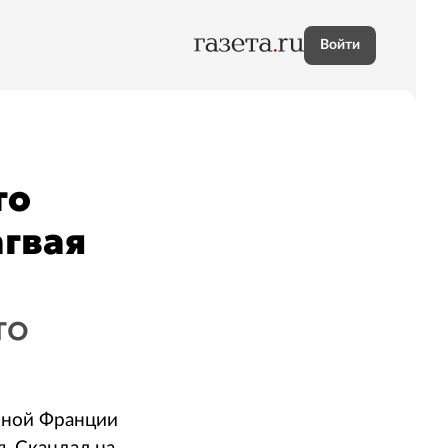
Войти
го
агвая
то
рной Франции