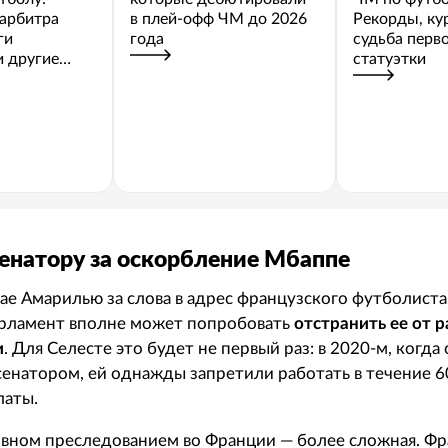
арбитра
в плей-офф ЧМ до 2026
Рекорды, ку
ги
года
судьба перв
 другие
статуэтки
сенатору за оскорбление Мбаппе
ае Амарилью за слова в адрес французского футболиста
арламент вполне может попробовать
отстранить ее от 
и
. Для Селесте это будет не первый раз: в 2020-м, когда
 сенатором, ей однажды запретили работать в течение 6
латы.
овном преследованием во Франции — более сложная. Ф