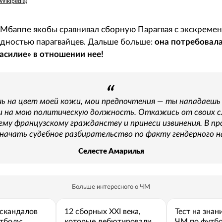
Wikipedia)
о Мбаппе якобы сравнивал сборную Парагвая с экскреме
едностью парагвайцев. Дальше больше:
она потребовала
асилие» в отношении нее!
шь на цвет моей кожи, мои предпочтения — ты нападаешь
 на мою политическую должность. Откажись от своих сл
ему французскому гражданству и принеси извинения. В п
 начать судебное разбирательство по факту гендерного н
Селесте Амарилья
Больше интересного о ЧМ
 скандалов
12 сборных XXI века,
Тест на знан
тболу:
которые дебютировали
ЧМ по футбо