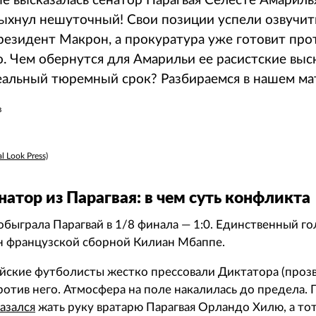
 высказалась сенатор Парагвая Селесте Амарилья
пыхнул нешуточный! Свои позиции успели озвучи
резидент Макрон, а прокуратура уже готовит про
. Чем обернутся для Амарильи ее расистские выс
реальный тюремный срок? Разбираемся в нашем ма
в
 Look Press)
натор из Парагвая: в чем суть конфликта
быграла Парагвай в 1/8 финала — 1:0. Единственный го
н французской сборной Килиан Мбаппе.
айские футболисты жестко прессовали Диктатора (проз
ротив него. Атмосфера на поле накалилась до предела. 
азался
жать руку вратарю Парагвая Орландо Хилю, а то