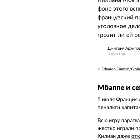
Килиана Мбаппе
фоне этого вс
французский п
уголовное дело
грозит ли ей 
Дмитрий Архипо
редактор
©
Eduardo Carmim/Global
Мбаппе и се
5 июля Франция о
пенальти капита
Всю игру парагв
жестко играли п
Килиан даже
отк