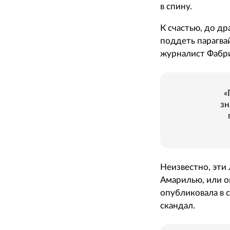
в спину.
К счастью, до др
поддеть парагва
журналист Фабр
«
зн
Неизвестно, эти
Амарилью, или о
опубликовала в 
скандал.