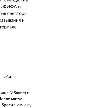
. Скандал на
ть ФИФА и
тив сенатора
казывания и
териале.
л забил с
вище Мбаппе) и
После матча
т бросил мяч ему