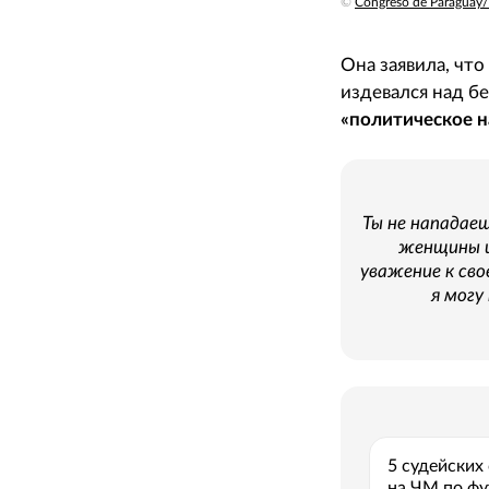
©
Congreso de Paraguay/
Она заявила, чт
издевался над б
«политическое н
Ты не нападае
женщины и
уважение к сво
я могу
5 судейских
на ЧМ по фу