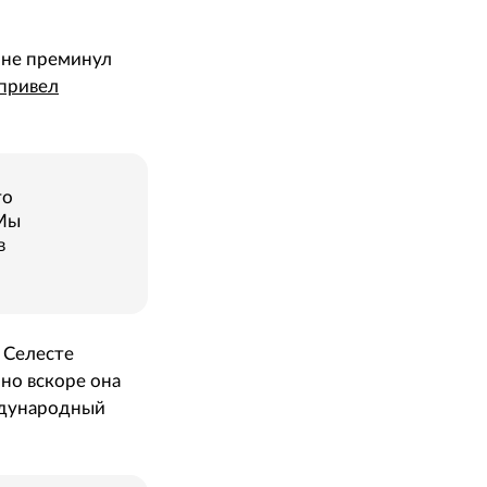
н не преминул
привел
то
 Мы
в
 Селесте
но вскоре она
еждународный