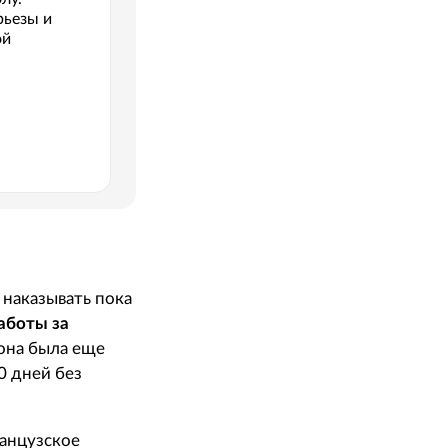
рьезы и
ой
 наказывать пока
работы за
 она была еще
0 дней без
ранцузское