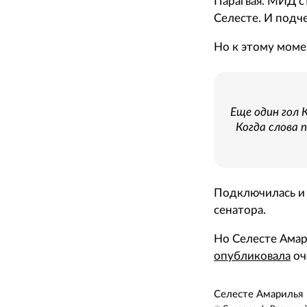
Парагвая. МИД 
Селесте. И подч
Но к этому моме
Еще один гол 
Когда слова 
Подключилась и
сенатора.
Но Селесте Амар
опубликовала
оч
Селесте Амарилья