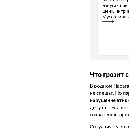
напугавший 
шейх, интри
Муссолини и
истории
Что грозит 
В родном Парагв
не спешат. Но п
нарушение этик
депутатом, а не
сохранения зарп
Ситуация с угол