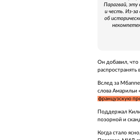
Парагвай, эту
и честь. Из-з
об историческ
некомпетен
Он добавил, что
распространять в
Вслед за Мбапп
слова Амарильи
французскую пр
Поддержал Кили
позорной и скан
Когда стало ясно