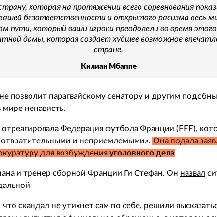
 страну, которая на протяжении всего соревнования пока
а вашей безответственности и открытого расизма весь м
ом пути, который ваши игроки преодолели во время этого 
тной дамы, которая создает худшее возможное впечатле
стране.
Килиан Мбаппе
 не позволит парагвайскому сенатору и другим подоб
 мире ненависть.
е
отреагировала
Федерация футбола Франции (FFF), кото
 «отвратительными и неприемлемыми».
Она подала заяв
окуратуру для возбуждения
уголовного дела
.
ана и тренер сборной Франции Ги Стефан. Он
назвал
си
дальной.
, что скандал не утихнет сам по себе, решили высказать