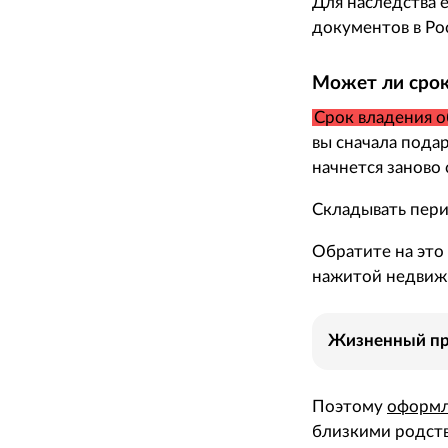
Для наследства 
документов в Рос
Может ли срок
Срок владения о
вы сначала подар
начнется заново
Складывать пери
Обратите на это
нажитой недвижи
Жизненный п
Поэтому
оформл
близкими родст