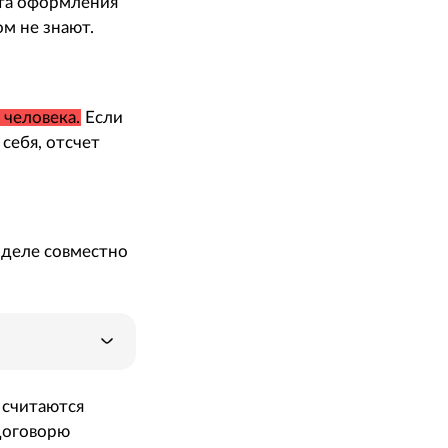
та оформления
ом не знают.
 человека.
Если
себя, отсчет
азделе совместно
 считаются
договорю