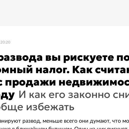
 20:20
развода вы рискуете п
омный налог. Как счит
с продажи недвижимос
оду
И как его законно сн
обще избежать
нируют развод, меньше всего они думают, что мо