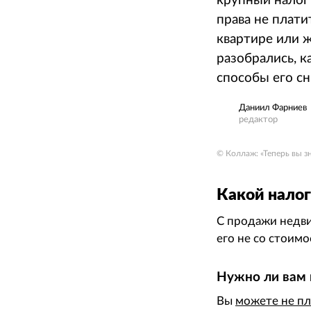
крупный налог
права не плати
квартире или 
разобрались, к
способы его сн
Даниил Фарниев
редактор
© Коллаж: «Теперь вы з
Какой нало
С продажи нед
его не со стоим
Нужно ли вам 
Вы
можете не пл