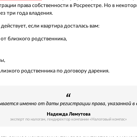
трации права собственности в Росреестре. Но в некотор
ез три года владения.
действует, если квартира досталась вам:
 от близкого родственника,
ы,
близкого родственника по договору дарения.
вается именно от даты регистрации права, указанной в 
Надежда Лемутова
эксперт по налогам, гендиректор компании «Налоговый компас»