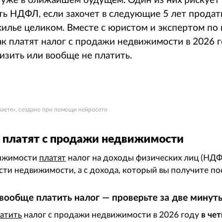
 уже в ближайшем будущем. Один из них рискует
ть НДФЛ, если захочет в следующие 5 лет продат
жилье целиком. Вместе с юристом и экспертом по
ак платят налог с продажи недвижимости в 2026 г
изить или вообще не платить.
наете», создано при помощи нейросети
г платят с продажи недвижимости
вижимости
платят
налог на доходы физических лиц (НДФ
ости недвижимости, а с дохода, который вы получите п
вообще платить налог — проверьте за две минут
атить
налог с продажи недвижимости в 2026 году
в че