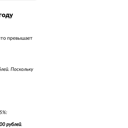
году
что превышает
блей. Поскольку
5%:
00 рублей
.