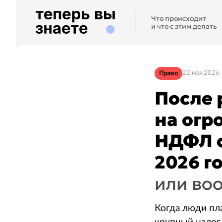
Что происходит
и что с этим делать
Право
22 мая 2026,
После 
на огр
НДФЛ 
2026 г
или во
Когда люди пла