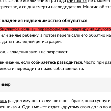
есть важное исключение: три года
считаются
не с момен
реестре, а со дня смерти наследодателя. Многие об эт
 владения недвижимостью обнулиться
бнуляется, если вы переоформляли квартиру на другого
или жилье ребенку, а потом переписали его обратно на 
 с даты последней регистрации.
оды владения закон не разрешает.
 внимание, если
собираетесь разводиться
. Часто при р
мости переходит и право собственности.
ример
ять
раздел имущества лучше еще в браке, пока супруги
венниками. Один может отдать другому свою долю по 