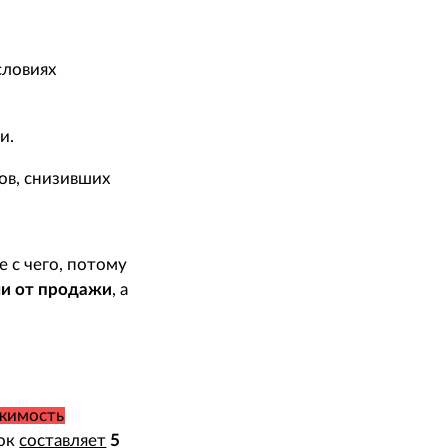
словиях
и.
ов, снизивших
е с чего, потому
ли от продажи
, а
ижимость
рок
составляет
5