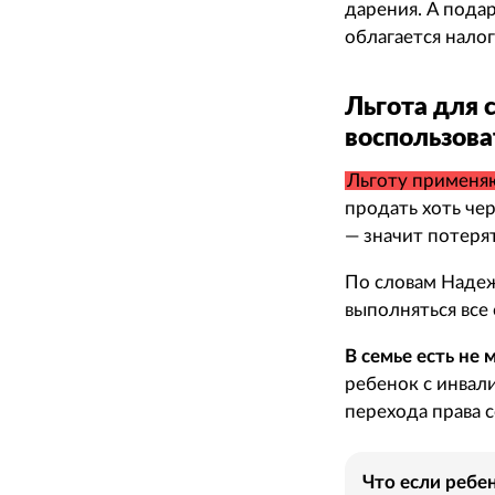
дарения. А пода
облагается нало
Льгота для 
воспользова
Льготу применяю
продать хоть че
— значит потеря
По словам Наде
выполняться все
В семье есть не 
ребенок с инвали
перехода права 
Что если ребе