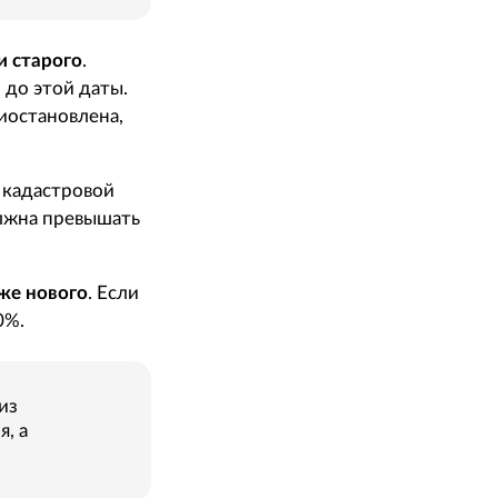
и старого
.
до этой даты.
иостановлена,
 кадастровой
олжна превышать
же нового
. Если
0%.
из
, а