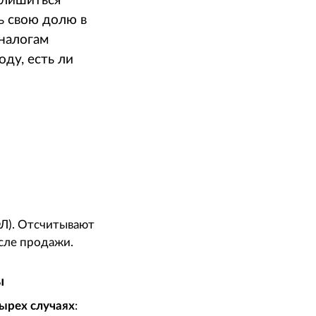
 лишиться
ь свою долю в
 налогам
оду, есть ли
Л). Отсчитывают
осле продажи.
ы
тырех случаях
: