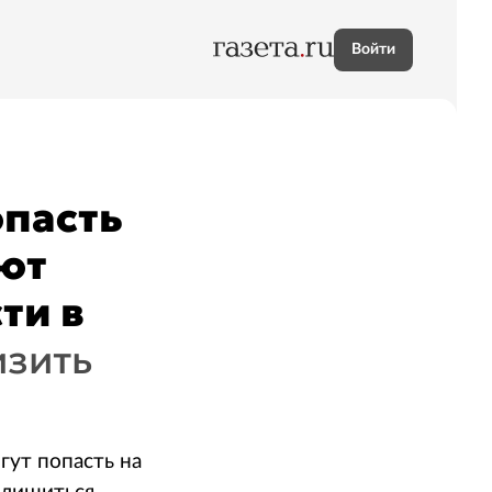
Войти
опасть
ают
ти в
изить
гут попасть на