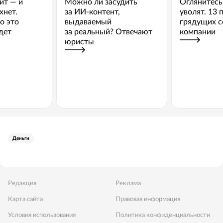
ит — и
Можно ли засудить
Оглянитесь
хнет.
за ИИ-контент,
уволят. 13 
о это
выдаваемый
грядущих с
дет
за реальный? Отвечают
компании
юристы
Деньги
Редакция
Реклама
Карта сайта
Правовая информация
Условия использования
Политика конфиденциальности