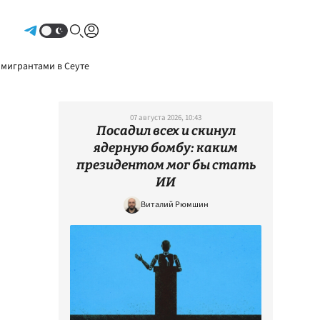
Авторизоваться
 мигрантами в Сеуте
07 августа 2026, 10:43
Посадил всех и скинул
ядерную бомбу: каким
президентом мог бы стать
ИИ
Виталий Рюмшин