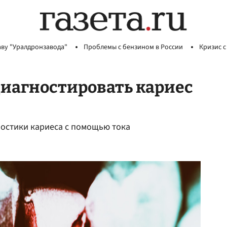
аву "Уралдронзавода"
Проблемы с бензином в России
Кризис с
иагностировать кариес
ностики кариеса с помощью тока