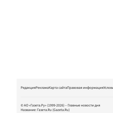
Редакция
Реклама
Карта сайта
Правовая информация
Услов
© АО «Газета.Ру» (1999-2026) – Главные новости дня
Название:
Газета.Ru
(Gazeta.Ru)