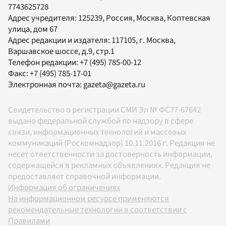
7743625728
Адрес учредителя: 125239, Россия, Москва, Коптевская
улица, дом 67
Адрес редакции и издателя:
117105
, г.
Москва
,
Варшавское шоссе, д.9, стр.1
Телефон редакции:
+7 (495) 785-00-12
Факс:
+7 (495) 785-17-01
Электронная почта:
gazeta@gazeta.ru
Свидетельство о регистрации СМИ Эл № ФС77-67642
выдано федеральной службой по надзору в сфере
связи, информационных технологий и массовых
коммуникаций (Роскомнадзор) 10.11.2016 г. Редакция не
несет ответственности за достоверность информации,
содержащейся в рекламных объявлениях. Редакция не
предоставляет справочной информации.
Информация об ограничениях
На информационном ресурсе применяются
рекомендательные технологии в соответствии с
Правилами