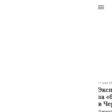
11 мая 20
Экс
за «
в Ч
Директ