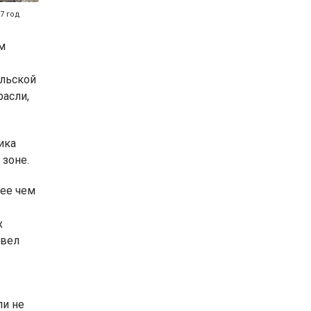
7 год
м
льской
расли,
ика
 зоне.
лее чем
х
ивел
ли не