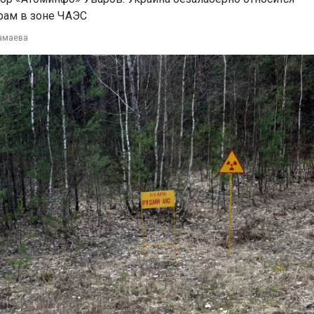
рам в зоне ЧАЭС
амаева