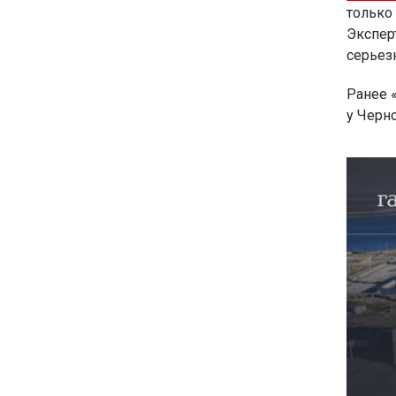
только 
Экспер
серьез
Ранее «
у Черн