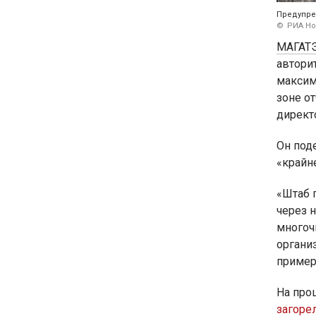
Предупре
РИА Но
МАГАТ
автори
максим
зоне о
директ
Он под
«крайн
«Штаб 
через 
многоч
органи
пример
На про
загоре