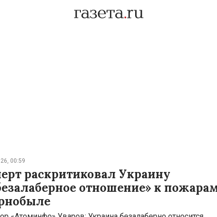
26, 00:59
перт раскритиковал Украину
безалаберное отношение» к пожара
ернобыле
ор «Атоминфо» Уваров: Украина безалаберно относится