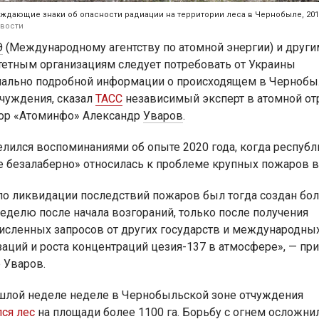
ждающие знаки об опасности радиации на территории леса в Чернобыле, 201
вости
Э
(Международному агентству по атомной энергии)
и други
тетным организациям следует потребовать от Украины
ально подробной информации о происходящем в Чернобы
тчуждения, сказал
ТАСС
независимый эксперт в атомной от
ор «Атоминфо» Александр
Уваров
.
елился воспоминаниями об опыте 2020 года, когда республ
е безалаберно» относилась к проблеме крупных пожаров в
по ликвидации последствий пожаров был тогда создан бо
неделю после начала возгораний, только после получения
исленных запросов от других государств и международны
заций и роста концентраций цезия-137 в атмосфере», — пр
 Уваров.
шлой неделе неделе в Чернобыльской зоне отчуждения
лся лес
на площади более 1100 га. Борьбу с огнем осложни