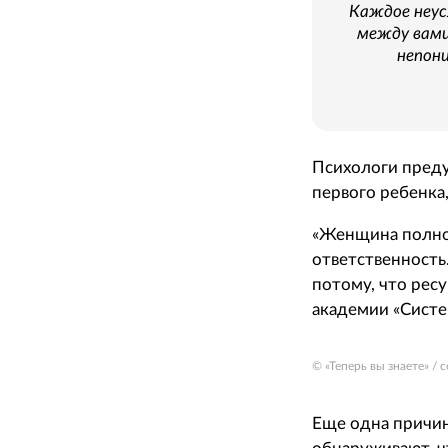
Каждое неус
между вами
непон
Психологи преду
первого ребенка
«Женщина полнос
ответственность.
потому, что рес
академии «Систе
© «Теперь вы знаете» /
Еще одна причин