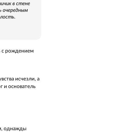
ичик в стене
ь очередным
лость.
ь с рождением
вства исчезли, а
г и основатель
м, однажды