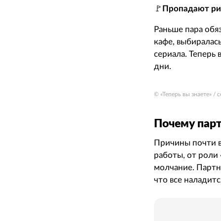
🚩
Пропадают р
Раньше пара обя
кафе, выбиралас
сериала. Теперь
дни.
© «Теперь вы знаете» /
Почему парт
Причины почти в
работы, от роли
молчание. Партне
что все наладитс