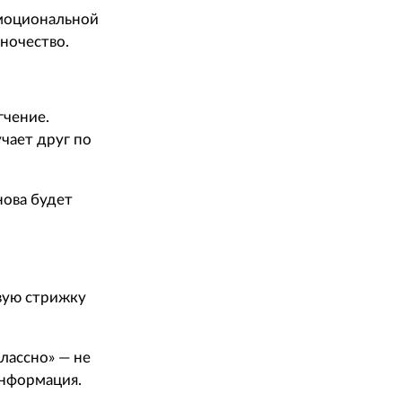
эмоциональной
ночество.
гчение.
чает друг по
нова будет
овую стрижку
классно» — не
информация.