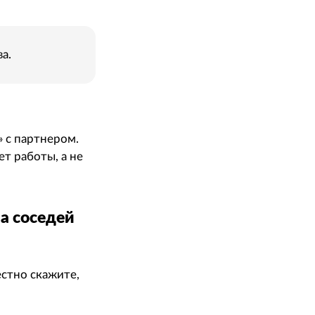
а.
и» с партнером.
т работы, а не
ма соседей
естно скажите,