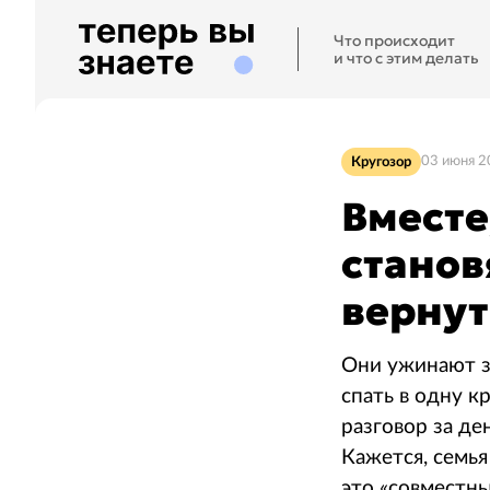
Что происходит
и что с этим делать
Кругозор
03 июня 2
Вместе
станов
вернут
Они ужинают з
спать в одну к
разговор за де
Кажется, семья
это «совместны