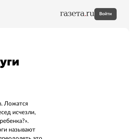
Войти
руги
в. Ложатся
есед исчезли,
ребенка?».
логи называют
 преодолеть это