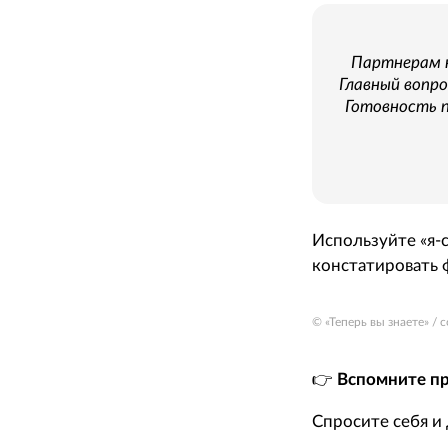
Партнерам н
Главный вопро
Готовность п
Используйте «я-с
констатировать ф
© «Теперь вы знаете» /
👉
Вспомните п
Спросите себя и 