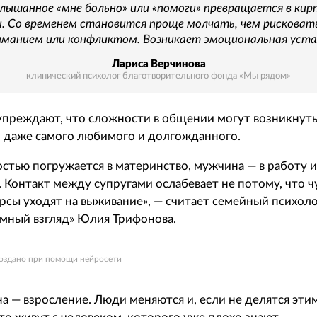
лышанное «мне больно» или «помоги» превращается в кирп
. Со временем становится проще молчать, чем рисковат
иманием или конфликтом. Возникает эмоциональная уста
Лариса Верчинова
клинический психолог благотворительного фонда «Мы рядом»
преждают, что сложности в общении могут возникнут
, даже самого любимого и долгожданного.
тью погружается в материнство, мужчина — в работу и
 Контакт между супругами ослабевает не потому, что чу
урсы уходят на выживание», — считает семейный психоло
мный взгляд» Юлия Трифонова.
 создано при помощи нейросети
а — взросление. Люди меняются и, если не делятся эти