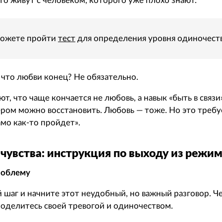
то живут с человеком, которого уже плохо знают.
ожете пройти
тест
для определения уровня одиночеств
 что любви конец? Не обязательно.
т, что чаще кончается не любовь, а навык «быть в связ
ером можно восстановить. Любовь — тоже. Но это требуе
амо как-то пройдет».
 чувства: инструкция по выходу из режи
роблему
 шаг и начните этот неудобный, но важный разговор. Ч
 поделитесь своей тревогой и одиночеством.