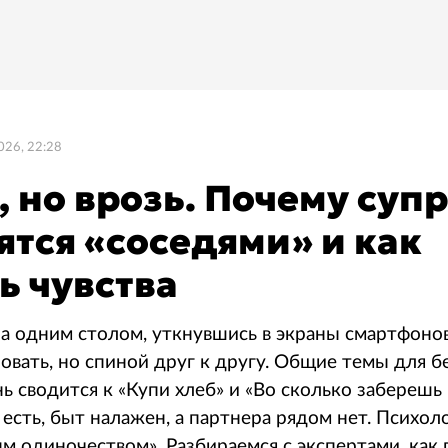
026, 22:28
, но врозь. Почему суп
ятся «соседями» и как
ь чувства
а одним столом, уткнувшись в экраны смартфоно
ровать, но спиной друг к другу. Общие темы для б
нь сводится к «Купи хлеб» и «Во сколько заберешь 
 есть, быт налажен, а партнера рядом нет. Психо
м одиночеством». Разбираемся с экспертами, как