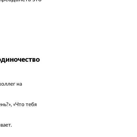
одиночество
коллег на
нь?», «Что тебя
вает.