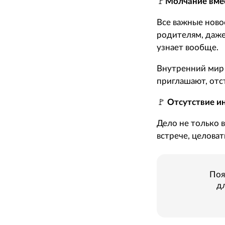
🚩
Молчание вме
Все важные ново
родителям, даже
узнает вообще.
Внутренний мир 
приглашают, отст
🚩
Отсутствие и
Дело не только в
встрече, целоват
Поя
дл