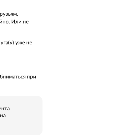
рузьям,
йно. Или не
га(у) уже не
обниматься при
ента
 на