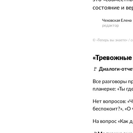
состояние и вер
Чеховская Елена
редактор
© «Теперь вы знаете» /
«Тревожные 
🚩
Диалоги-отч
Все разговоры п
планерке: «Ты гд
Нет вопросов: «Ч
беспокоит?», «О
На вопрос «Как д