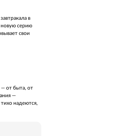
завтракала в
д новую серию
овывает свои
— от быта, от
ания —
 тихо надеются,