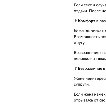
Если секс и слу
отдачи. После н
🚩
Комфорт в ра
Командировка ил
Возможность поб
другу.
Возвращение парт
неловкое и тяже
🚩
Безразличие в
Жене неинтересно
супруги.
Если жена намекн
отрываясь от св