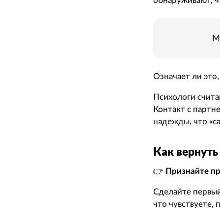
обнаруживают, ч
М
Означает ли это,
Психологи считаю
Контакт с партн
надежды, что «с
Как вернуть
👉
Признайте п
Сделайте первый
что чувствуете,