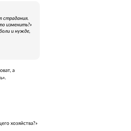
т страдания.
это изменить?»
боли и нужде,
ват, а
ь».
щего хозяйства?»