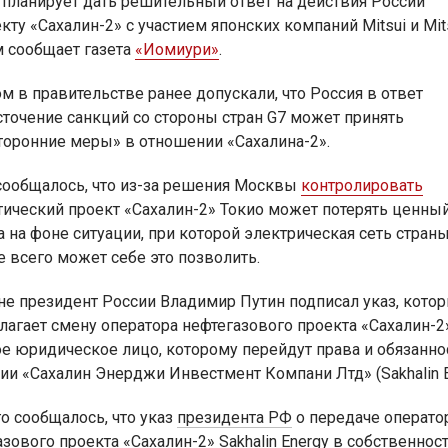
 планирует дать решительный ответ на действия России
кту «Сахалин-2» с участием японских компаний Mitsui и Mits
м сообщает газета
«Иомиури»
.
м в правительстве ранее допускали, что Россия в ответ
сточение санкций со стороны стран G7 может принять
торонние меры» в отношении «Сахалина-2».
сообщалось, что из-за решения Москвы
контролировать
тический проект «Сахалин-2» Токио может потерять ценный
а на фоне ситуации, при которой электрическая сеть стран
 всего может себе это позволить.
не президент России Владимир Путин подписал указ, кото
лагает смену оператора нефтегазового проекта «Сахалин-2
ое юридическое лицо, которому перейдут права и обязанно
ии «Сахалин Энерджи Инвестмент Компани Лтд» (Sakhalin E
го сообщалось, что указ
президента РФ
о передаче операто
зового проекта «Сахалин-2» Sakhalin Energy в собственнос