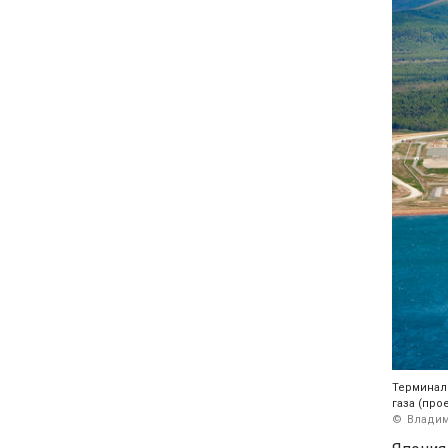
Терминал
газа (про
Владим