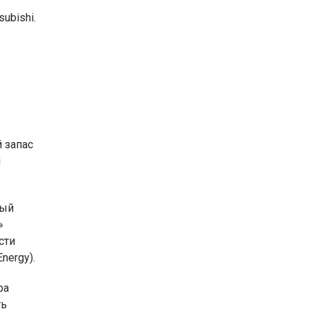
ubishi.
 запас
ы
рый
»
сти
nergy).
ра
ть