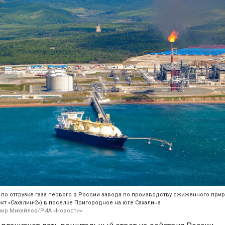
 по отгрузке газа первого в России завода по производству сжиженного при
ект «Сахалин-2») в поселке Пригородное на юге Сахалина
ир Михайлов/РИА «Новости»