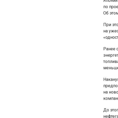
Япония
по прое
Об это
При это
на уже
«однос
Ранее 
энерге
топлив
меньше
Накану
предпо
на нов
компан
До это
нефтега