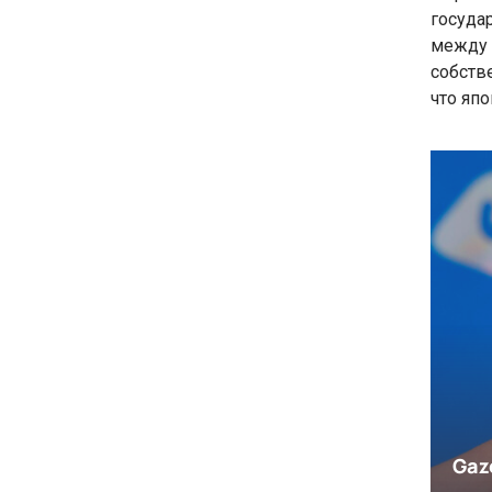
госуда
между 
собств
что япо