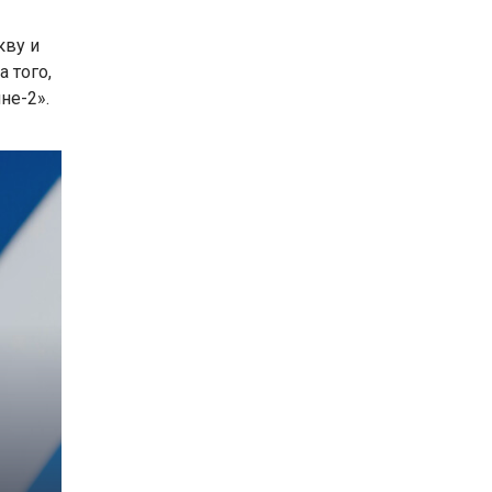
кву и
 того,
не-2».