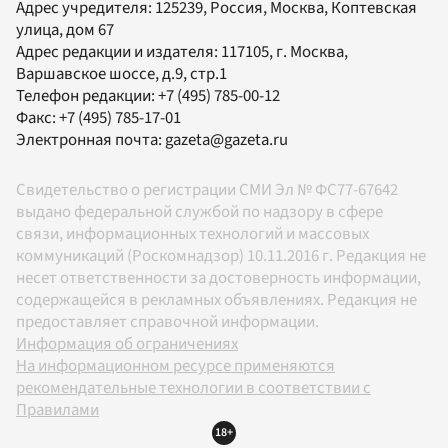
Адрес учредителя: 125239, Россия, Москва, Коптевская
улица, дом 67
Адрес редакции и издателя:
117105
, г.
Москва
,
Варшавское шоссе, д.9, стр.1
Телефон редакции:
+7 (495) 785-00-12
Факс:
+7 (495) 785-17-01
Электронная почта:
gazeta@gazeta.ru
Свидетельство о регистрации СМИ Эл № ФС77-67642
выдано федеральной службой по надзору в сфере
связи, информационных технологий и массовых
коммуникаций (Роскомнадзор) 10.11.2016 г. Редакция не
несет ответственности за достоверность информации,
содержащейся в рекламных объявлениях. Редакция не
предоставляет справочной информации.
Информация об ограничениях
На информационном ресурсе применяются
рекомендательные технологии в соответствии с
Правилами
18+