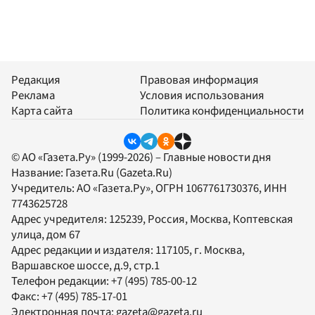
Редакция
Правовая информация
Реклама
Условия использования
Карта сайта
Политика конфиденциальности
© АО «Газета.Ру» (1999-2026) – Главные новости дня
Название:
Газета.Ru
(Gazeta.Ru)
Учредитель:
АО «Газета.Ру»
, ОГРН 1067761730376, ИНН
7743625728
Адрес учредителя: 125239, Россия, Москва, Коптевская
улица, дом 67
Адрес редакции и издателя:
117105
, г.
Москва
,
Варшавское шоссе, д.9, стр.1
Телефон редакции:
+7 (495) 785-00-12
Факс:
+7 (495) 785-17-01
Электронная почта:
gazeta@gazeta.ru