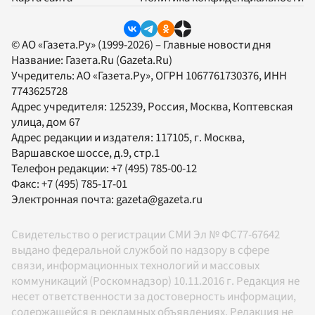
© АО «Газета.Ру» (1999-2026) – Главные новости дня
Название:
Газета.Ru
(Gazeta.Ru)
Учредитель:
АО «Газета.Ру»
, ОГРН 1067761730376, ИНН
7743625728
Адрес учредителя: 125239, Россия, Москва, Коптевская
улица, дом 67
Адрес редакции и издателя:
117105
, г.
Москва
,
Варшавское шоссе, д.9, стр.1
Телефон редакции:
+7 (495) 785-00-12
Факс:
+7 (495) 785-17-01
Электронная почта:
gazeta@gazeta.ru
Свидетельство о регистрации СМИ Эл № ФС77-67642
выдано федеральной службой по надзору в сфере
связи, информационных технологий и массовых
коммуникаций (Роскомнадзор) 10.11.2016 г. Редакция не
несет ответственности за достоверность информации,
содержащейся в рекламных объявлениях. Редакция не