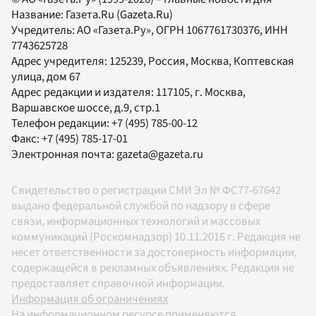
Название:
Газета.Ru
(Gazeta.Ru)
Учредитель:
АО «Газета.Ру»
, ОГРН 1067761730376, ИНН
7743625728
Адрес учредителя: 125239, Россия, Москва, Коптевская
улица, дом 67
Адрес редакции и издателя:
117105
, г.
Москва
,
Варшавское шоссе, д.9, стр.1
Телефон редакции:
+7 (495) 785-00-12
Факс:
+7 (495) 785-17-01
Электронная почта:
gazeta@gazeta.ru
Свидетельство о регистрации СМИ Эл № ФС77-67642
выдано федеральной службой по надзору в сфере
связи, информационных технологий и массовых
коммуникаций (Роскомнадзор) 10.11.2016 г. Редакция не
несет ответственности за достоверность информации,
содержащейся в рекламных объявлениях. Редакция не
предоставляет справочной информации.
Информация об ограничениях
На информационном ресурсе применяются