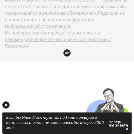
несет ответственности за достоверность информации,
содержащейся в рекламных объявлениях. Редакция не
предоставляет справочной информации.
Информация об ограничениях
На информационном ресурсе применяются
рекомендательные технологии в соответствии с
Правилами
18+
Если бы Илон Маск тратил по 1 млн долларов в
день, его состояние не закончилось бы и через 2000
лет