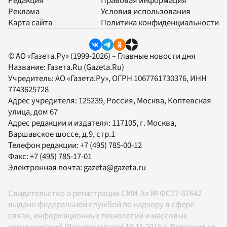
Редакция
Правовая информация
Реклама
Условия использования
Карта сайта
Политика конфиденциальности
© АО «Газета.Ру» (1999-2026) – Главные новости дня
Название:
Газета.Ru
(Gazeta.Ru)
Учредитель:
АО «Газета.Ру»
, ОГРН 1067761730376, ИНН
7743625728
Адрес учредителя: 125239, Россия, Москва, Коптевская
улица, дом 67
Адрес редакции и издателя:
117105
, г.
Москва
,
Варшавское шоссе, д.9, стр.1
Телефон редакции:
+7 (495) 785-00-12
Факс:
+7 (495) 785-17-01
Электронная почта:
gazeta@gazeta.ru
Свидетельство о регистрации СМИ Эл № ФС77-67642
выдано федеральной службой по надзору в сфере
связи, информационных технологий и массовых
коммуникаций (Роскомнадзор) 10.11.2016 г. Редакция не