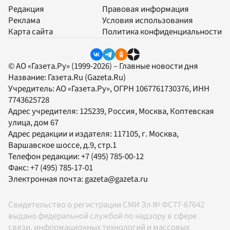
Редакция
Правовая информация
Реклама
Условия использования
Карта сайта
Политика конфиденциальности
© АО «Газета.Ру» (1999-2026) – Главные новости дня
Название:
Газета.Ru
(Gazeta.Ru)
Учредитель:
АО «Газета.Ру»
, ОГРН 1067761730376, ИНН
7743625728
Адрес учредителя: 125239, Россия, Москва, Коптевская
улица, дом 67
Адрес редакции и издателя:
117105
, г.
Москва
,
Варшавское шоссе, д.9, стр.1
Телефон редакции:
+7 (495) 785-00-12
Факс:
+7 (495) 785-17-01
Электронная почта:
gazeta@gazeta.ru
Свидетельство о регистрации СМИ Эл № ФС77-67642
выдано федеральной службой по надзору в сфере
связи, информационных технологий и массовых