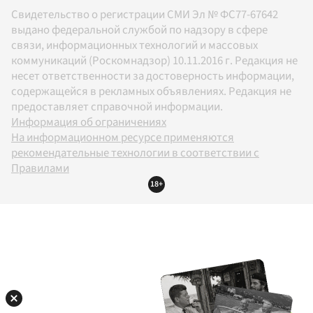
Свидетельство о регистрации СМИ Эл № ФС77-67642
выдано федеральной службой по надзору в сфере
связи, информационных технологий и массовых
коммуникаций (Роскомнадзор) 10.11.2016 г. Редакция не
несет ответственности за достоверность информации,
содержащейся в рекламных объявлениях. Редакция не
предоставляет справочной информации.
Информация об ограничениях
На информационном ресурсе применяются
рекомендательные технологии в соответствии с
Правилами
18+