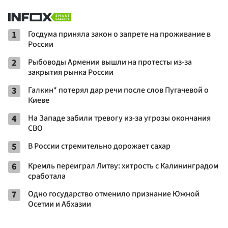
1
Госдума приняла закон о запрете на проживание в
России
2
Рыбоводы Армении вышли на протесты из-за
закрытия рынка России
3
Галкин* потерял дар речи после слов Пугачевой о
Киеве
4
На Западе забили тревогу из-за угрозы окончания
СВО
5
В России стремительно дорожает сахар
6
Кремль переиграл Литву: хитрость с Калининградом
сработала
7
Одно государство отменило признание Южной
Осетии и Абхазии