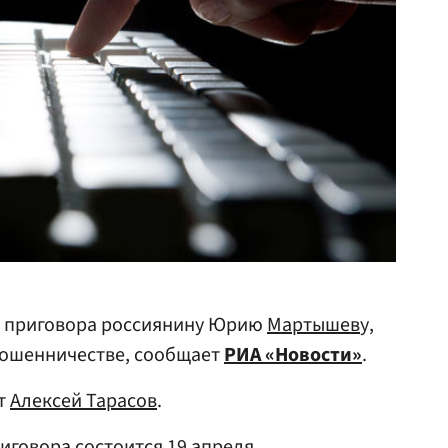
е приговора россиянину Юрию
Мартышев
у,
мошенничестве, сообщает
РИА «Новости»
.
ат
Алексей Тарасов
.
иговора состоится 19 апреля.