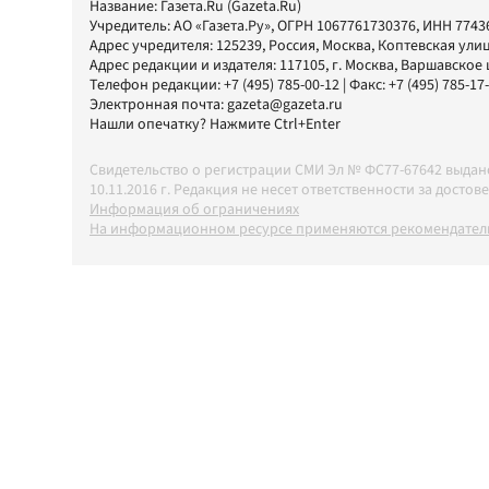
Название:
Газета.Ru
(Gazeta.Ru)
Учредитель:
АО «Газета.Ру»
, ОГРН 1067761730376, ИНН 7743
Адрес учредителя: 125239, Россия, Москва, Коптевская улиц
Адрес редакции и издателя:
117105
, г.
Москва
,
Варшавское шо
Телефон редакции:
+7 (495) 785-00-12
| Факс:
+7 (495) 785-17
Электронная почта:
gazeta@gazeta.ru
Нашли опечатку? Нажмите Ctrl+Enter
Свидетельство о регистрации СМИ Эл № ФС77-67642 выда
10.11.2016 г. Редакция не несет ответственности за дос
Информация об ограничениях
На информационном ресурсе применяются рекомендатель