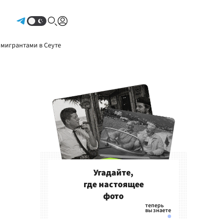
Авторизоваться
 мигрантами в Сеуте
Угадайте,
где настоящее
фото