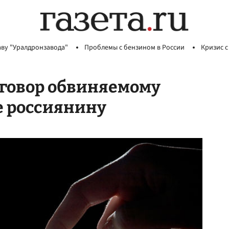
аву "Уралдронзавода"
Проблемы с бензином в России
Кризис с
иговор обвиняемому
 россиянину