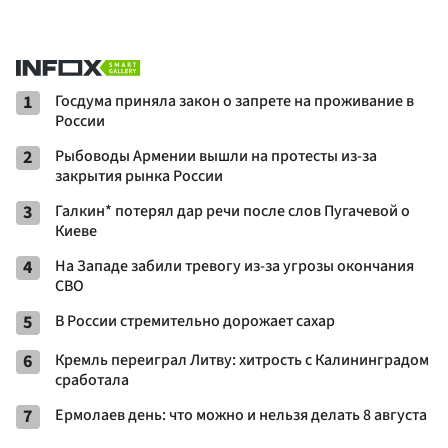
1
Госдума приняла закон о запрете на проживание в
России
2
Рыбоводы Армении вышли на протесты из-за
закрытия рынка России
3
Галкин* потерял дар речи после слов Пугачевой о
Киеве
4
На Западе забили тревогу из-за угрозы окончания
СВО
5
В России стремительно дорожает сахар
6
Кремль переиграл Литву: хитрость с Калининградом
сработала
7
Ермолаев день: что можно и нельзя делать 8 августа