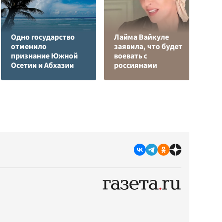
Одно государство
Лайма Вайкуле
Р
отменило
заявила, что будет
н
признание Южной
воевать с
п
Осетии и Абхазии
россиянами
К