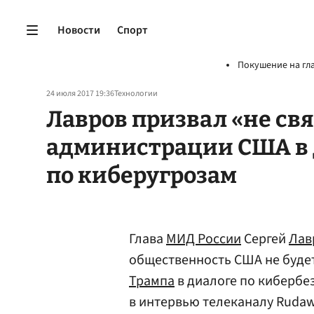
Новости
Спорт
Покушение на гл
24 июля 2017 19:36
Технологии
Лавров призвал «не св
администрации США в 
по киберугрозам
Глава
МИД России
Сергей
Лав
общественность США не буде
Трампа
в диалоге по кибербез
в интервью телеканалу Rudaw