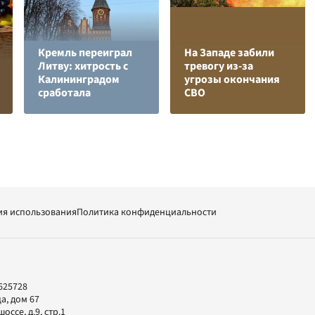
Кремль переиграл
На Западе забили
Литву: хитрость с
тревогу из-за
Калининградом
угрозы окончания
сработала
СВО
ия использования
Политика конфиденциальности
625728
а, дом 67
ссе, д.9, стр.1