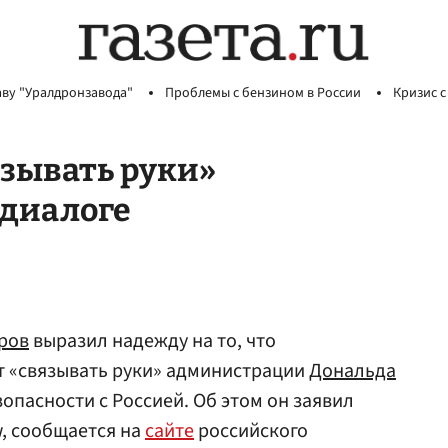
аву "Уралдронзавода"
Проблемы с бензином в России
Кризис с
язывать руки»
диалоге
ров
выразил надежду на то, что
т «связывать руки» администрации
Дональда
опасности с Россией. Об этом он заявил
, сообщается на
сайте
российского