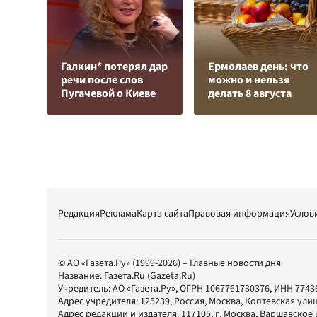
Галкин* потерял дар
Ермолаев день: что
речи после слов
можно и нельзя
Пугачевой о Киеве
делать 8 августа
Редакция
Реклама
Карта сайта
Правовая информация
Услов
© АО «Газета.Ру» (1999-2026) – Главные новости дня
Название:
Газета.Ru
(Gazeta.Ru)
Учредитель:
АО «Газета.Ру»
, ОГРН 1067761730376, ИНН 7743
Адрес учредителя: 125239, Россия, Москва, Коптевская улиц
Адрес редакции и издателя:
117105
, г.
Москва
,
Варшавское шо