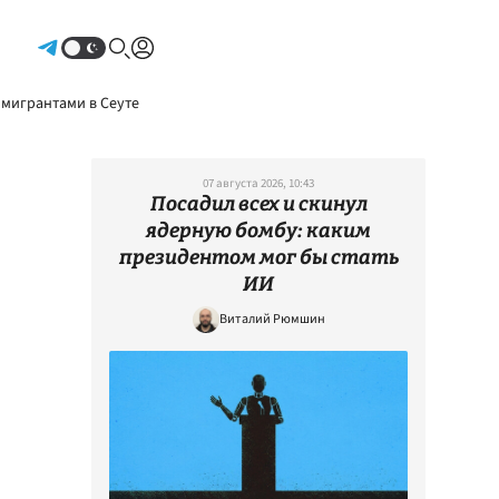
Авторизоваться
 мигрантами в Сеуте
07 августа 2026, 10:43
Посадил всех и скинул
ядерную бомбу: каким
президентом мог бы стать
ИИ
Виталий Рюмшин