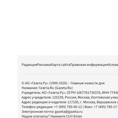
Редакция
Реклама
Карта сайта
Правовая информация
Услов
© АО «Газета.Ру» (1999-2026) – Главные новости дня
Название:
Газета.Ru
(Gazeta.Ru)
Учредитель:
АО «Газета.Ру»
, ОГРН 1067761730376, ИНН 7743
Адрес учредителя: 125239, Россия, Москва, Коптевская улиц
Адрес редакции и издателя:
117105
, г.
Москва
,
Варшавское шо
Телефон редакции:
+7 (495) 785-00-12
| Факс:
+7 (495) 785-17
Электронная почта:
gazeta@gazeta.ru
Нашли опечатку? Нажмите Ctrl+Enter