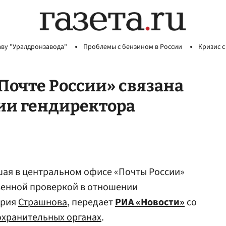
аву "Уралдронзавода"
Проблемы с бензином в России
Кризис с
Почте России» связана
ии гендиректора
ая в центральном офисе «Почты России»
твенной проверкой в отношении
трия
Страшнова
, передает
РИА «Новости»
со
хранительных органах
.