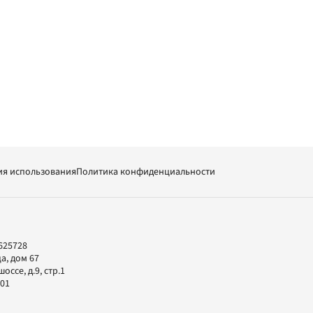
ия использования
Политика конфиденциальности
625728
а, дом 67
ссе, д.9, стр.1
-01