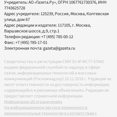
Учредитель:
АО «Газета.Ру»
, ОГРН 1067761730376, ИНН
7743625728
Адрес учредителя: 125239, Россия, Москва, Коптевская
улица, дом 67
Адрес редакции и издателя:
117105
, г.
Москва
,
Варшавское шоссе, д.9, стр.1
Телефон редакции:
+7 (495) 785-00-12
Факс:
+7 (495) 785-17-01
Электронная почта:
gazeta@gazeta.ru
Свидетельство о регистрации СМИ Эл № ФС77-67642
выдано федеральной службой по надзору в сфере
связи, информационных технологий и массовых
коммуникаций (Роскомнадзор) 10.11.2016 г. Редакция не
несет ответственности за достоверность информации,
содержащейся в рекламных объявлениях. Редакция не
предоставляет справочной информации.
Информация об ограничениях
На информационном ресурсе применяются
рекомендательные технологии в соответствии с