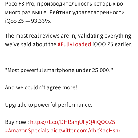
Poco F3 Pro, производительность которых во
много раз выше. Рейтинг удовлетворенности
iQoo Z5 — 93,33%.
The most real reviews are in, validating everything
we've said about the
#FullyLoaded
iQOO Z5 earlier.
"Most powerful smartphone under 25,000!"​
And we couldn't agree more!​
Upgrade to powerful performance.​
Buy now :
https://t.co/DHtSmjUFyQ
#iQOOZ5
#AmazonSpecials
pic.twitter.com/dbcXpeHshr