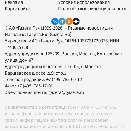
Реклама
Условия использования
Карта сайта
Политика конфиденциальности
© АО «Газета.Ру» (1999-2026) – Главные новости дня
Название:
Газета.Ru
(Gazeta.Ru)
Учредитель:
АО «Газета.Ру»
, ОГРН 1067761730376, ИНН
7743625728
Адрес учредителя: 125239, Россия, Москва, Коптевская
улица, дом 67
Адрес редакции и издателя:
117105
, г.
Москва
,
Варшавское шоссе, д.9, стр.1
Телефон редакции:
+7 (495) 785-00-12
Факс:
+7 (495) 785-17-01
Электронная почта:
gazeta@gazeta.ru
Свидетельство о регистрации СМИ Эл № ФС77-67642
выдано федеральной службой по надзору в сфере
связи, информационных технологий и массовых
коммуникаций (Роскомнадзор) 10.11.2016 г. Редакция не