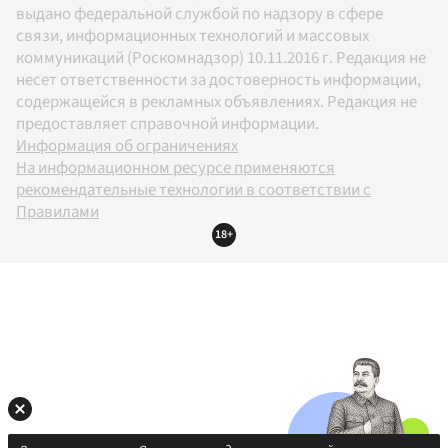
выдано федеральной службой по надзору в сфере
связи, информационных технологий и массовых
коммуникаций (Роскомнадзор) 10.11.2016 г. Редакция не
несет ответственности за достоверность информации,
содержащейся в рекламных объявлениях. Редакция не
предоставляет справочной информации.
Информация об ограничениях
На информационном ресурсе применяются
рекомендательные технологии в соответствии с
Правилами
18+