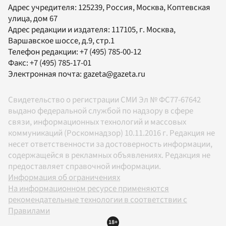
Адрес учредителя: 125239, Россия, Москва, Коптевская
улица, дом 67
Адрес редакции и издателя:
117105
, г.
Москва
,
Варшавское шоссе, д.9, стр.1
Телефон редакции:
+7 (495) 785-00-12
Факс:
+7 (495) 785-17-01
Электронная почта:
gazeta@gazeta.ru
Свидетельство о регистрации СМИ Эл № ФС77-67642
выдано федеральной службой по надзору в сфере
связи, информационных технологий и массовых
коммуникаций (Роскомнадзор) 10.11.2016 г. Редакция не
несет ответственности за достоверность информации,
содержащейся в рекламных объявлениях. Редакция не
предоставляет справочной информации.
Информация об ограничениях
На информационном ресурсе применяются
рекомендательные технологии в соответствии с
Правилами
18+