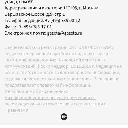
улица, дом 67
Адрес редакции и издателя:
117105
, г.
Москва
,
Варшавское шоссе, д.9, стр.1
Телефон редакции:
+7 (495) 785-00-12
Факс:
+7 (495) 785-17-01
Электронная почта:
gazeta@gazeta.ru
Свидетельство о регистрации СМИ Эл № ФС77-67642
выдано федеральной службой по надзору в сфере
связи, информационных технологий и массовых
коммуникаций (Роскомнадзор) 10.11.2016 г. Редакция не
несет ответственности за достоверность информации,
содержащейся в рекламных объявлениях. Редакция не
предоставляет справочной информации.
Информация об ограничениях
На информационном ресурсе применяются
рекомендательные технологии в соответствии с
Правилами
18+