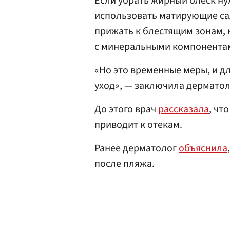
Если убрать жирный блеск ну
использовать матирующие са
прижать к блестящим зонам, 
с минеральными компонентам
«Но это временные меры, и д
уход», — заключила дерматол
До этого врач
рассказала
, чт
приводит к отекам.
Ранее дерматолог
объяснила
после пляжа.