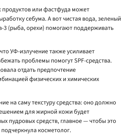
х продуктов или фастфуда может
работку себума. А вот чистая вода, зеленый
га-3 (рыба, орехи) помогают поддерживать
что УФ-излучение также усиливает
збежать проблемы помогут SPF-средства.
довала отдать предпочтение
мбинацией физических и химических
ие на саму текстуру средства: оно должно
ешением для жирной кожи будет
х пудровых средств, главное — чтобы это
 подчеркнула косметолог.