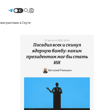
Авторизоваться
 мигрантами в Сеуте
07 августа 2026, 10:43
Посадил всех и скинул
ядерную бомбу: каким
президентом мог бы стать
ИИ
Виталий Рюмшин