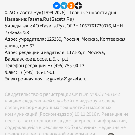
© АО «Газета.Ру» (1999-2026) – Главные новости дня
Название:
Газета.Ru
(Gazeta.Ru)
Учредитель:
АО «Газета.Ру»
, ОГРН 1067761730376, ИНН
7743625728
Адрес учредителя: 125239, Россия, Москва, Коптевская
улица, дом 67
Адрес редакции и издателя:
117105
, г.
Москва
,
Варшавское шоссе, д.9, стр.1
Телефон редакции:
+7 (495) 785-00-12
Факс:
+7 (495) 785-17-01
Электронная почта:
gazeta@gazeta.ru
Свидетельство о регистрации СМИ Эл № ФС77-67642
выдано федеральной службой по надзору в сфере
связи, информационных технологий и массовых
коммуникаций (Роскомнадзор) 10.11.2016 г. Редакция не
несет ответственности за достоверность информации,
содержащейся в рекламных объявлениях. Редакция не
предоставляет справочной информации.