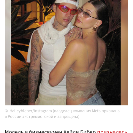
Haileybieber/Instagram (владелец компания Meta признана
в России экстремистской и запрещена)
Модель и бизнесвумен Хейли Бибер
призналась