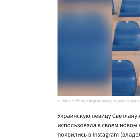
lobodaofficial/Instagram (владелец компания 
Украинскую певицу Светлану 
использовала в своем новом 
появились в Instagram (влад