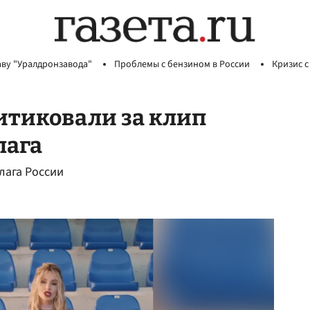
аву "Уралдронзавода"
Проблемы с бензином в России
Кризис с
итиковали за клип
лага
лага России