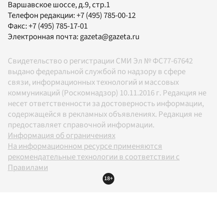
Варшавское шоссе, д.9, стр.1
Телефон редакции:
+7 (495) 785-00-12
Факс:
+7 (495) 785-17-01
Электронная почта:
gazeta@gazeta.ru
Свидетельство о регистрации СМИ Эл № ФС77-67642
выдано федеральной службой по надзору в сфере
связи, информационных технологий и массовых
коммуникаций (Роскомнадзор) 10.11.2016 г. Редакция не
несет ответственности за достоверность информации,
содержащейся в рекламных объявлениях. Редакция не
предоставляет справочной информации.
Информация об ограничениях
На информационном ресурсе применяются
рекомендательные технологии в соответствии с
Правилами
18+