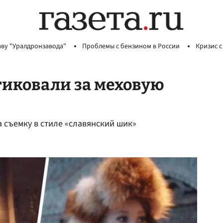
аву "Уралдронзавода"
Проблемы с бензином в России
Кризис с
тиковали за меховую
 съемку в стиле «славянский шик»