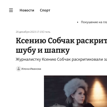
Новости
Спорт
Покушение на гл
28 декабря 2023 17:15
Стиль
Ксению Собчак раскри
шубу и шапку
Журналистку Ксению Собчак раскритиковали за
Илона Иванова