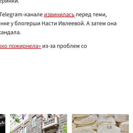
еринки.
 Telegram-канале
извинилась
перед теми,
инке у блогерши Насти Ивлеевой. А затем она
кандала.
ко пожирнела»
из-за проблем со