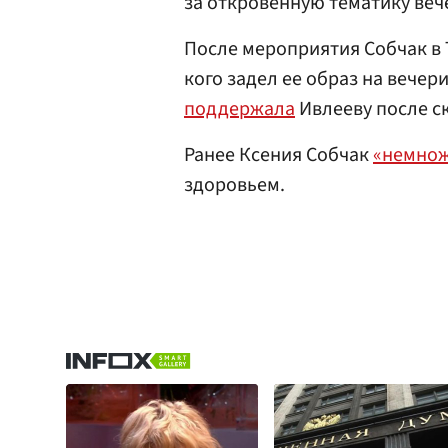
за откровенную тематику веч
После мероприятия Собчак в
кого задел ее образ на вечер
поддержала
Ивлееву после с
Ранее Ксения Собчак
«немнож
здоровьем.