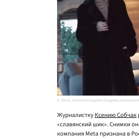
Xenia_sobchak/Instagram (владелец компания 
Журналистку
Ксению Собчак
«славянский шик». Снимки он
компания Meta признана в Ро