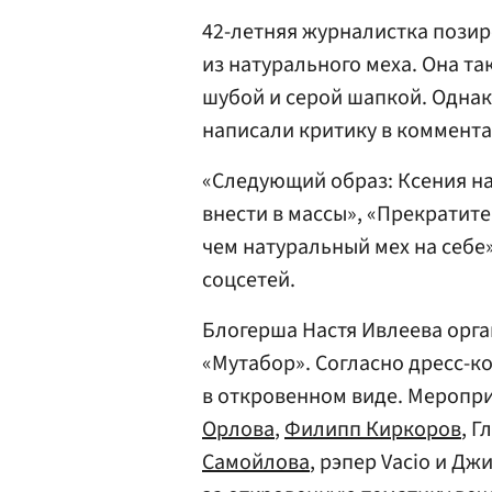
42-летняя журналистка пози
из натурального меха. Она т
шубой и серой шапкой. Однак
написали критику в коммента
«Следующий образ: Ксения на
внести в массы», «Прекратите
чем натуральный мех на себе
соцсетей.
Блогерша Настя Ивлеева орга
«Мутабор». Согласно дресс-к
в откровенном виде. Меропри
Орлова
,
Филипп Киркоров
, Г
Самойлова
, рэпер Vacio и Д