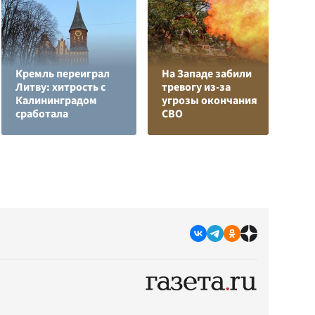
Кремль переиграл
На Западе забили
Литву: хитрость с
тревогу из-за
Е
Калининградом
угрозы окончания
м
сработала
СВО
д