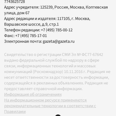
7743625728
Адрес учредителя: 125239, Россия, Москва, Коптевская
улица, дом 67
Адрес редакции и издателя:
117105
, г.
Москва
,
Варшавское шоссе, д.9, стр.1
Телефон редакции:
+7 (495) 785-00-12
Факс:
+7 (495) 785-17-01
Электронная почта:
gazeta@gazeta.ru
Свидетельство о регистрации СМИ Эл № ФС77-67642
выдано федеральной службой по надзору в сфере
связи, информационных технологий и массовых
коммуникаций (Роскомнадзор) 10.11.2016 г. Редакция не
несет ответственности за достоверность информации,
содержащейся в рекламных объявлениях. Редакция не
предоставляет справочной информации.
Информация об ограничениях
На информационном ресурсе применяются
рекомендательные технологии в соответствии с
Правилами