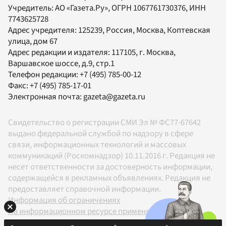
Учредитель:
АО «Газета.Ру»
, ОГРН 1067761730376, ИНН
7743625728
Адрес учредителя: 125239, Россия, Москва, Коптевская
улица, дом 67
Адрес редакции и издателя:
117105
, г.
Москва
,
Варшавское шоссе, д.9, стр.1
Телефон редакции:
+7 (495) 785-00-12
Факс:
+7 (495) 785-17-01
Электронная почта:
gazeta@gazeta.ru
Свидетельство о регистрации СМИ Эл № ФС77-67642
выдано федеральной службой по надзору в сфере
связи, информационных технологий и массовых
коммуникаций (Роскомнадзор) 10.11.2016 г. Редакция не
несет ответственности за достоверность информации,
содержащейся в рекламных объявлениях. Редакция не
предоставляет справочной информации.
Информация об ограничениях
На информационном ресурсе применяются
рекомендательные технологии в соответствии с