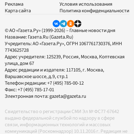
Реклама
Условия использования
Карта сайта
Политика конфиденциальности
© АО «Газета.Ру» (1999-2026) – Главные новости дня
Название:
Газета.Ru
(Gazeta.Ru)
Учредитель:
АО «Газета.Ру»
, ОГРН 1067761730376, ИНН
7743625728
Адрес учредителя: 125239, Россия, Москва, Коптевская
улица, дом 67
Адрес редакции и издателя:
117105
, г.
Москва
,
Варшавское шоссе, д.9, стр.1
Телефон редакции:
+7 (495) 785-00-12
Факс:
+7 (495) 785-17-01
Электронная почта:
gazeta@gazeta.ru
Свидетельство о регистрации СМИ Эл № ФС77-67642
выдано федеральной службой по надзору в сфере
связи, информационных технологий и массовых
коммуникаций (Роскомнадзор) 10.11.2016 г. Редакция не