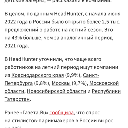
детские лагеря», — рассказали в компании.
В целом, по данным HeadHunter, с начала июня
2022 года в
России
было открыто более 2,5 тыс.
предложений о работе на летний сезон. Это
на 43% больше, чем за аналогичный период
2021 года.
В HeadHunter уточнили, что чаще всего
работников на летний период ищут компании
из
Краснодарского края
(9,9%),
Санкт-
Петербурга
(9,8%),
Москвы
(9,7%),
Московской
области
,
Новосибирской области
и
Республики
Татарстан
.
Ранее «Газета.Ru»
сообщила
, что спрос
на стилистов-парикмахеров в России вырос